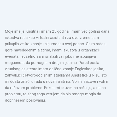
Moje ime je Krisitna i imam 25 godina. Imam već godinu dana
iskustva rada kao virtualni asistent i za ovo vreme sam
prikupila veliko znanje i sigurnost u svoj posao. Osim rada u
gore navededenim alatima, imam iskustva u organizaciji
evenata. Izuzetno sam snalažljiva i jako me ispunjava
mogućnost da pomognem drugim ljudima. Pored posla
virualnog asistenta imam odlično znanje Engleskog jezika,
zahvaljuci četvorogodišnjim studijama Anglistike u Nišu, što
mi dosta znači u radu u novim alatima. Volim izazove i volim
da rešavam probleme. Fokus mi je uvek na rešenju, a ne na
problemu, te zbog toga verujem da bih mnogo mogla da
doprinesem poslovanju.