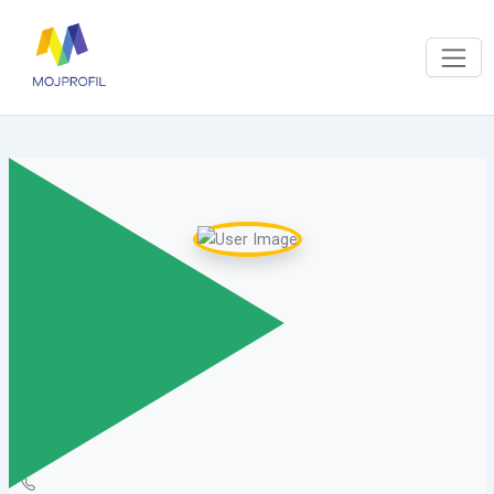
Krisitna Živković
Virtualni asistenti
|
Podijeli moj profil