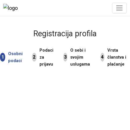
Registracija profila
Podaci
O sebi i
Vrsta
Osobni
1
2
3
4
za
svojim
članstva i
podaci
prijavu
uslugama
plaćanje
Ime *
Prezime *