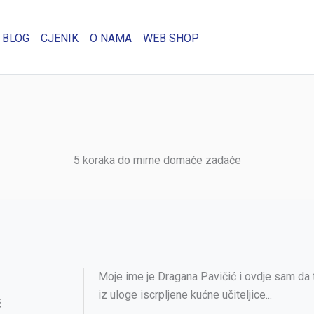
BLOG
CJENIK
O NAMA
WEB SHOP
5 koraka do mirne domaće zadaće
Moje ime je Dragana Pavičić i ovdje sam d
iz uloge iscrpljene kućne učiteljice...
ć