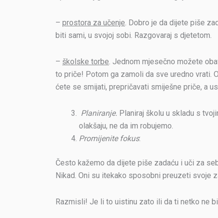
–
prostora za učenje
. Dobro je da dijete piše z
biti sami, u svojoj sobi. Razgovaraj s djetetom.
–
školske torbe
. Jednom mjesečno možete obaviti
to priče! Potom ga zamoli da sve uredno vrati. 
ćete se smijati, prepričavati smiješne priče, a us
Planiranje.
Planiraj školu u skladu s tv
olakšaju, ne da im robujemo.
Promijenite fokus
:
Često kažemo da dijete piše zadaću i uči za sebe
Nikad. Oni su itekako sposobni preuzeti svoje
Razmisli! Je li to uistinu zato ili da ti netko ne