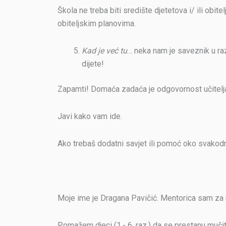
Škola ne treba biti središte djetetova i/ ili obit
obiteljskim planovima.
Kad je već tu
… neka nam je saveznik u raz
dijete!
Zapamti! Domaća zadaća je odgovornost učitelja i
Javi kako vam ide.
Ako trebaš dodatni savjet ili pomoć oko svakod
Moje ime je Dragana Pavičić. Mentorica sam za r
Pomažem djeci (1.- 6. raz.) da se prestanu mučit