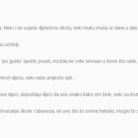
ka. Neki i ne osjete djetetovu školu, neki muku muče iz dana u dan.
u učitelji.
 im ‘po guštu’ sjediti, pisati, možda ne vide smisao u tome što rad
ontroli djece, neki rade umjesto njih….
ora djeci, dopuštaju djeci da uče onako kako oni žele, neki su krut
shvaćanje škole i obaveza, ali ono što bi svima trebalo, moglo bi s