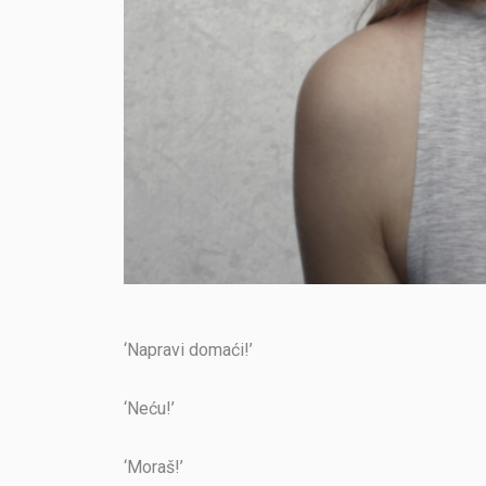
‘Napravi domaći!’
‘Neću!’
‘Moraš!’