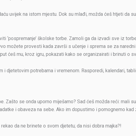
adaću uvijek na istom mjestu. Dok su mlađi, možda ćeš htjeti da su
 ‘pospremanje’ školske torbe. Zamoli ga da izvadi sve iz torbe i 
Ovo možete provesti kada završi s učenje i sprema se za naredni d
put ćeš mu, kroz igru, pokazati kako se organizairati i brinuti o s
ojim i djetetovim potrebama i vremenom. Rasporedi, kalendari, ta
. Zašto se onda uporno miješamo? Sad ćeš možda reći: mali su (1.,
 zadatke i obaveza na sebe. Ako im dopustimo i pomognemo kad 
 bi rekao da ne brinete o svom djetetu; da nisi dobra majka?!