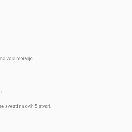
e, ne vole moranje…
i,…
e svesti na ovih 5 stvari.