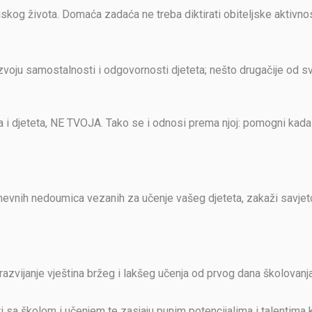
eljskog života. Domaća zadaća ne treba diktirati obiteljske aktivno
voju samostalnosti i odgovornosti djeteta; nešto drugačije od sv
 djeteta, NE TVOJA. Tako se i odnosi prema njoj: pomogni kada tr
nevnih nedoumica vezanih za učenje vašeg djeteta, zakaži savje
azvijanje vještina bržeg i lakšeg učenja od prvog dana školovanja
i sa školom i učenjem te zasjaju punim potencijalima i talentima