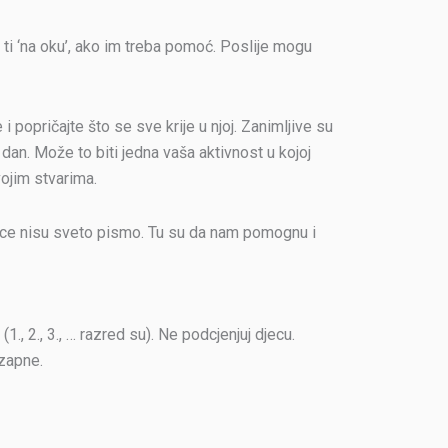
 ti ‘na oku’, ako im treba pomoć. Poslije mogu
popričajte što se sve krije u njoj. Zanimljive su
an. Može to biti jedna vaša aktivnost u kojoj
vojim stvarima.
blice nisu sveto pismo. Tu su da nam pomognu i
 2., 3., … razred su). Ne podcjenjuj djecu.
zapne.