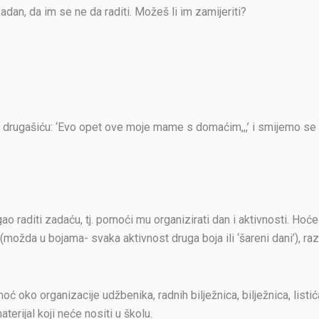
adan, da im se ne da raditi. Možeš li im zamijeriti?
ugašiću: ‘Evo opet ove moje mame s domaćim,,,’ i smijemo se (na
o raditi zadaću, tj. pomoći mu organizirati dan i aktivnosti. Hoćeš 
i (možda u bojama- svaka aktivnost druga boja ili ‘šareni dani’), ra
ć oko organizacije udžbenika, radnih bilježnica, bilježnica, listića,
aterijal koji neće nositi u školu.