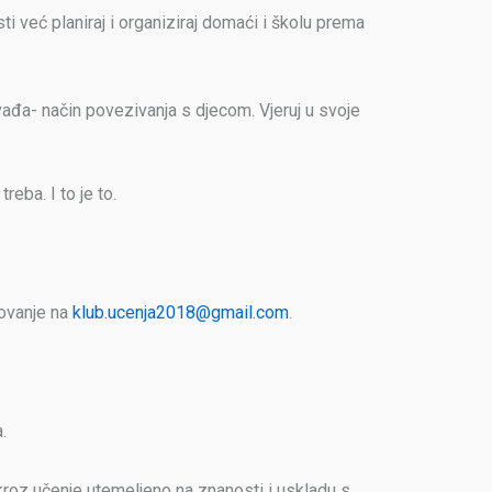
sti već planiraj i organiziraj domaći i školu prema
ađa- način povezivanja s djecom. Vjeruj u svoje
eba. I to je to.
tovanje na
klub.ucenja2018@gmail.com
.
.
 kroz učenje utemeljeno na znanosti i uskladu s