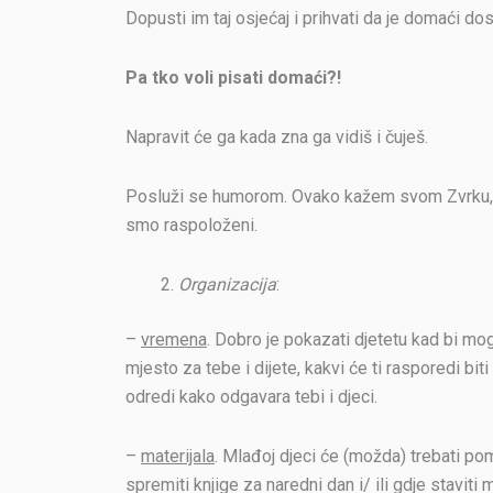
Dopusti im taj osjećaj i prihvati da je domaći dos
Pa tko voli pisati domaći?!
Napravit će ga kada zna ga vidiš i čuješ.
Posluži se humorom. Ovako kažem svom Zvrku, dr
smo raspoloženi.
Organizacija
:
–
vremena
. Dobro je pokazati djetetu kad bi moga
mjesto za tebe i dijete, kakvi će ti rasporedi bit
odredi kako odgavara tebi i djeci.
–
materijala
. Mlađoj djeci će (možda) trebati pomo
spremiti knjige za naredni dan i/ ili gdje staviti m