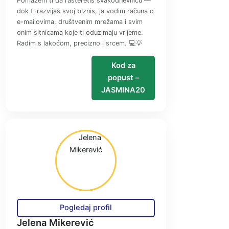
Pomažem ti da rasteretiš svakodnevnicu —
dok ti razvijaš svoj biznis, ja vodim računa o
e-mailovima, društvenim mrežama i svim
onim sitnicama koje ti oduzimaju vrijeme.
Radim s lakoćom, precizno i srcem. 💻💡
Kod za
popust –
JASMINA20
Pogledaj profil
Jelena Mikerević