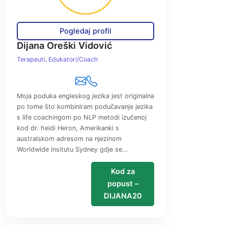
Pogledaj profil
Dijana Oreški Vidović
Terapeuti
Edukatori/Coach
Moja poduka engleskog jezika jest originalna
po tome što kombiniram podučavanje jezika
s life coachingom po NLP metodi izučenoj
kod dr. heidi Heron, Amerikanki s
australskom adresom na njezinom
Worldwide insitutu Sydney gdje se...
Kod za
popust –
DIJANA20