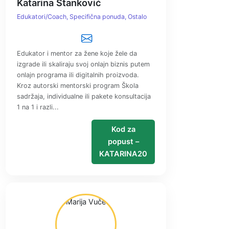
Katarina Stanković
Edukatori/Coach
Specifična ponuda
Ostalo
Edukator i mentor za žene koje žele da
izgrade ili skaliraju svoj onlajn biznis putem
onlajn programa ili digitalnih proizvoda.
Kroz autorski mentorski program Škola
sadržaja, individualne ili pakete konsultacija
1 na 1 i razli...
Kod za
popust –
KATARINA20