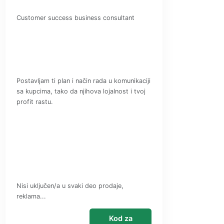
Customer success business consultant
Postavljam ti plan i način rada u komunikaciji
sa kupcima, tako da njihova lojalnost i tvoj
profit rastu.
Nisi uključen/a u svaki deo prodaje,
reklama...
Kod za