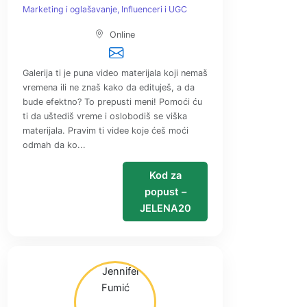
Marketing i oglašavanje
Influenceri i UGC
Online
Galerija ti je puna video materijala koji nemaš
vremena ili ne znaš kako da edituješ, a da
bude efektno? To prepusti meni! Pomoći ću
ti da uštediš vreme i oslobodiš se viška
materijala. Pravim ti videe koje ćeš moći
odmah da ko...
Kod za
popust –
JELENA20