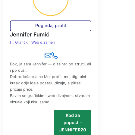
Pogledaj profil
Jennifer Fumić
IT, Grafički i Web dizajneri
Bok, ja sam Jennifer — dizajner po struci, ali
i po duši.
Dobrodošao/la na Moj profil, moj digitalni
kutak gdje ideje postaju dizajn, a pikseli
pričaju priče.
Bavim se grafičkim i web dizajnom, stvaram
vizuale koji nisu samo li...
Kod za
popust –
JENNIFER20