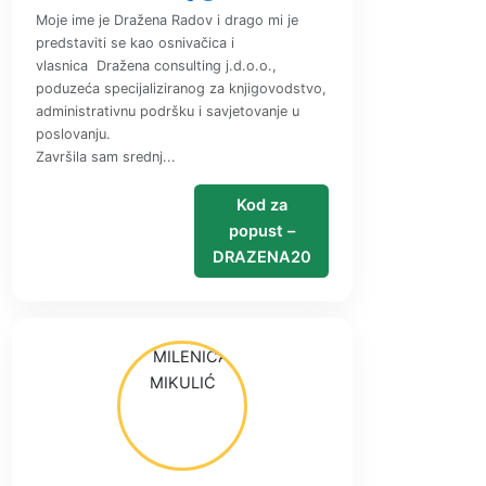
Moje ime je Dražena Radov i drago mi je
predstaviti se kao osnivačica i
vlasnica Dražena consulting j.d.o.o.,
poduzeća specijaliziranog za knjigovodstvo,
administrativnu podršku i savjetovanje u
poslovanju.
Završila sam srednj...
Kod za
popust –
DRAZENA20