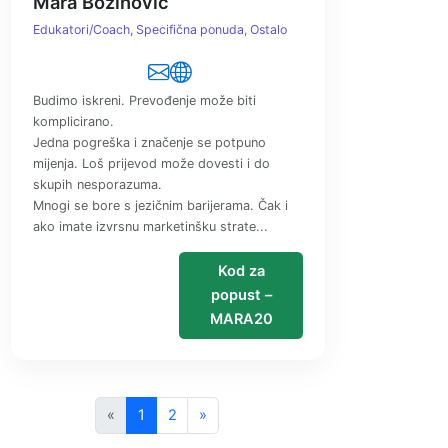
Mara Božinović
Edukatori/Coach
Specifična ponuda
Ostalo
Budimo iskreni. Prevođenje može biti
komplicirano.
Jedna pogreška i značenje se potpuno
mijenja. Loš prijevod može dovesti i do
skupih nesporazuma.
Mnogi se bore s jezičnim barijerama. Čak i
ako imate izvrsnu marketinšku strate...
Kod za
popust –
MARA20
«
1
2
»