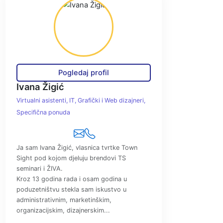
Pogledaj profil
Ivana Žigić
Virtualni asistenti
IT, Grafički i Web dizajneri
Specifična ponuda
Ja sam Ivana Žigić, vlasnica tvrtke Town
Sight pod kojom djeluju brendovi TS
seminari i ŽIVA.
Kroz 13 godina rada i osam godina u
poduzetništvu stekla sam iskustvo u
administrativnim, marketinškim,
organizacijskim, dizajnerskim...