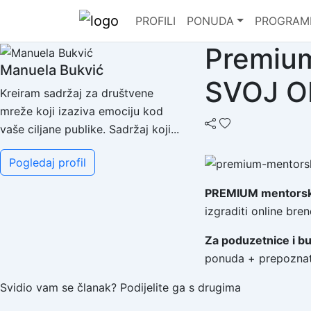
PROFILI
PONUDA
PROGRAM
Premium
Manuela Bukvić
SVOJ O
Kreiram sadržaj za društvene
mreže koji izaziva emociju kod
vaše ciljane publike. Sadržaj koji...
Pogledaj profil
PREMIUM mentorski
izgraditi online bre
Za poduzetnice i b
ponuda + prepoznatl
Svidio vam se članak? Podijelite ga s drugima