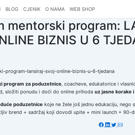
I
BLOG
CJENIK
O NAMA
WEB SHOP
 mentorski program: 
NLINE BIZNIS U 6 TJE
 program za poduzetnice
, coacheve, edukatorice i vlasni
nd, složiti ponudu i doći do online prihoda
uz jasne korake 
uduće poduzetnice
koje ne žele još jednu edukaciju, nego s
jiv brend + sadržaj koji dovodi upite + mini launch + 90-d