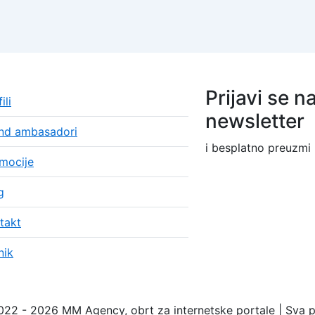
Prijavi se n
ili
newsletter
nd ambasadori
i besplatno preuzmi
mocije
g
takt
nik
22 - 2026 MM Agency, obrt za internetske portale | Sva p