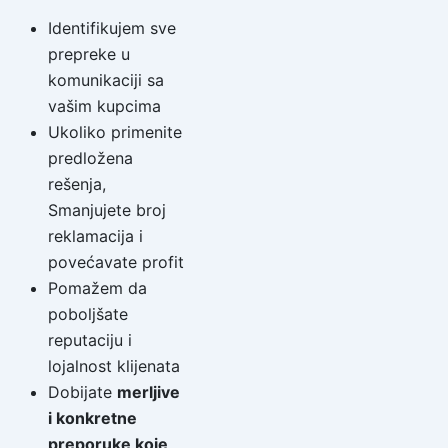
Identifikujem sve
prepreke u
komunikaciji sa
vašim kupcima
Ukoliko primenite
predložena
rešenja,
Smanjujete broj
reklamacija i
povećavate profit
Pomažem da
poboljšate
reputaciju i
lojalnost klijenata
Dobijate
merljive
i konkretne
preporuke koje