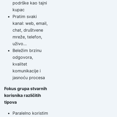
podrške kao tajni
kupac
Pratim svaki
kanal: web, email,
chat, društvene
mreže, telefon,
uživo…
Beležim brzinu
odgovora,
kvalitet
komunikacije i
jasnoću procesa
Fokus grupa stvarnih
korisnika različitih
tipova
Paralelno koristim