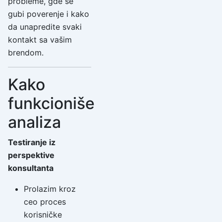
probleme, gde se
gubi poverenje i kako
da unapredite svaki
kontakt sa vašim
brendom.
Kako
funkcioniše
analiza
Testiranje iz
perspektive
konsultanta
Prolazim kroz
ceo proces
korisničke