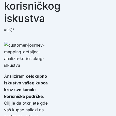
korisničkog
iskustva
Analiziram
celokupno
iskustvo vašeg kupca
kroz sve kanale
korisničke podrške
.
Cilj je da otkrijete gde
vaš kupac nailazi na