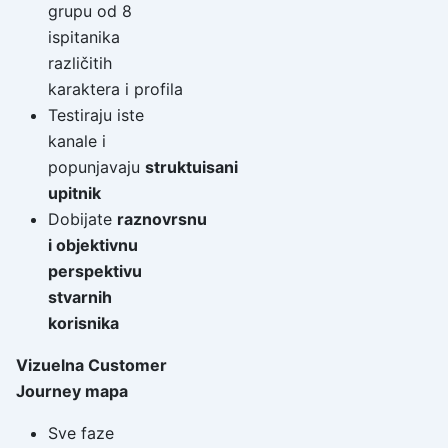
grupu od 8
ispitanika
različitih
karaktera i profila
Testiraju iste
kanale i
popunjavaju
struktuisani
upitnik
Dobijate
raznovrsnu
i objektivnu
perspektivu
stvarnih
korisnika
Vizuelna Customer
Journey mapa
Sve faze