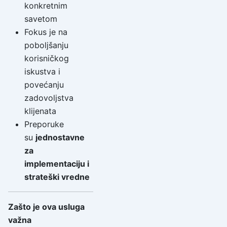
konkretnim
savetom
Fokus je na
poboljšanju
korisničkog
iskustva i
povećanju
zadovoljstva
klijenata
Preporuke
su
jednostavne
za
implementaciju i
strateški vredne
Zašto je ova usluga
važna