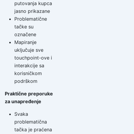
putovanja kupca
jasno prikazane
Problematične
tačke su
označene
Mapiranje
uključuje sve
touchpoint-ove i
interakcije sa
korisničkom
podrškom
Praktične preporuke
za unapređenje
Svaka
problematična
tačka je praćena