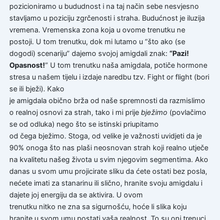
pozicioniramo u bududnost i na taj način sebe nesvjesno
stavljamo u poziciju zgrčenosti i straha. Budućnost je iluzija
vremena. Vremenska zona koja u ovome trenutku ne
postoji. U tom trenutku, dok mi lutamo u “što ako (se
dogodi) scenariju” dajemo svojoj amigdali znak:
“Pazi!
Opasnost!
” U tom trenutku naša amigdala, potiče hormone
stresa u našem tijelu i izdaje naredbu tzv. Fight or flight (bori
se ili bježi). Kako
je amigdala obično brža od naše spremnosti da razmislimo
o realnoj osnovi za strah, tako i mi prije
bježimo
(povlačimo
se od odluka) nego što se istinski priupitamo
od čega bježimo. Stoga, od velike je važnosti uvidjeti da je
90% onoga što nas plaši neosnovan strah koji realno utječe
na kvalitetu našeg života u svim njegovim segmentima. Ako
danas u svom umu projicirate sliku da ćete ostati bez posla,
nećete imati za stanarinu ili slično, hranite svoju amigdalu i
dajete joj energiju da se aktivira. U ovom
trenutku nitko ne zna sa sigurnošću, hoće li slika koju
hranite u svom umu postati vaša realnost. To su oni trenuci