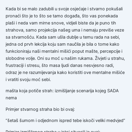
Kada bi se malo zadubili u svoje osjećaje i stvarno pokušali
pronaći što je to što se tamo događa, što vas ponekada
plaši i neda vam mirne snove, vidjeli biste da je puno tih
strahova, samo projekcija našeg uma i nemaju previše veze
sa stvarnošću. Kada sam ušla dublje u temu rada na sebi,
jedna od prvh lekcija koju sam naučila je bila o tome kako
funkcioniraju naši mentalni mišići poput mašte, percepcije i
slobodne volje. Oni su moć u našim rukama. Živjeti u strahu,
frustraciji i stresu, što masa ljudi danas nesvjesno radi,
odraz je ne razumijevanja kako koristiti ove mentalne mišiće
i vratiti svoju moć sebi.
mašta koja potiče strah: izmišljanje scenarija kojeg SADA
nema
Primjer stvarnog straha bio bi ovaj:
“šetaš šumom i odjednom ispred tebe iskoči veliki medvjed”