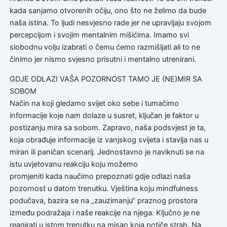
kada sanjamo otvorenih očiju, ono što ne želimo da bude
naša istina. To ljudi nesvjesno rade jer ne upravljaju svojom
percepcijom i svojim mentalnim mišićima. Imamo svi
slobodnu volju izabrati o čemu ćemo razmišljati ali to ne
činimo jer nismo svjesno prisutni i mentalno utrenirani.
GDJE ODLAZI VAŠA POZORNOST TAMO JE (NE)MIR SA
SOBOM
Način na koji gledamo svijet oko sebe i tumačimo
informacije koje nam dolaze u susret, ključan je faktor u
postizanju mira sa sobom. Zapravo, naša podsvjest je ta,
koja obrađuje informacije iz vanjskog svijeta i stavlja nas u
miran ili paničan scenarij. Jednostavno je naviknuti se na
istu uvjetovanu reakciju koju možemo
promjeniti kada naučimo prepoznati gdje odlazi naša
pozornost u datom trenutku. Vještina koju mindfulness
podučava, bazira se na „zauzimanju“ praznog prostora
između podražaja i naše reakcije na njega. Ključno je ne
reagirati u istom trenutku na misao koja potiče strah. Na