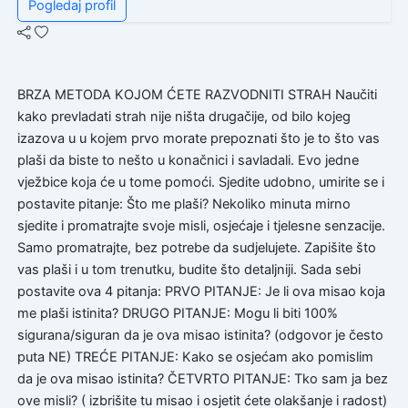
Pogledaj profil
BRZA METODA KOJOM ĆETE RAZVODNITI STRAH Naučiti
kako prevladati strah nije ništa drugačije, od bilo kojeg
izazova u u kojem prvo morate prepoznati što je to što vas
plaši da biste to nešto u konačnici i savladali. Evo jedne
vježbice koja će u tome pomoći. Sjedite udobno, umirite se i
postavite pitanje: Što me plaši? Nekoliko minuta mirno
sjedite i promatrajte svoje misli, osjećaje i tjelesne senzacije.
Samo promatrajte, bez potrebe da sudjelujete. Zapišite što
vas plaši i u tom trenutku, budite što detaljniji. Sada sebi
postavite ova 4 pitanja: PRVO PITANJE: Je li ova misao koja
me plaši istinita? DRUGO PITANJE: Mogu li biti 100%
sigurana/siguran da je ova misao istinita? (odgovor je često
puta NE) TREĆE PITANJE: Kako se osjećam ako pomislim
da je ova misao istinita? ČETVRTO PITANJE: Tko sam ja bez
ove misli? ( izbrišite tu misao i osjetit ćete olakšanje i radost)