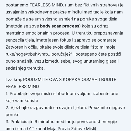
postanemo FEARLESS MIND, ( um bez fiktivnih strahova) je
usvajanje svakodnevne prakse mindful meditacije koja nam
pomaže da se um svjesno usmjeri na poruke svoga tijela
(metoda se zove
body scan process
) koje su odraz
mentalno emocionalnih procesa. U trenutku prepoznavanja
senzacija tijela, imate jasan fokus i zapravo se odmarate.
Zatvorenih očiju, pitajte svoje dijelove tijela “što mi moje
ruke/noge/trbuh/vrat/.. poručuje?” i postepeno ćete postići
puno snažniju vezu između sebe, svog unutarnjeg glasa i
sadašnjeg trenutka.
I za kraj. PODUZMITE OVA 3 KORAKA ODMAH I BUDITE
FEARLESS MIND
1. Propitajte svoje misli i slobodnom voljom, izaberite one
koje vam koriste
2. Vježbajte razgovarati sa svojim tijelom. Preuzmite njegove
poruke
3. Prakticirajte 6 minutnu meditaciju povezanost energije
uma i srca (YT kanal Maja Provic Zdrave Misli)