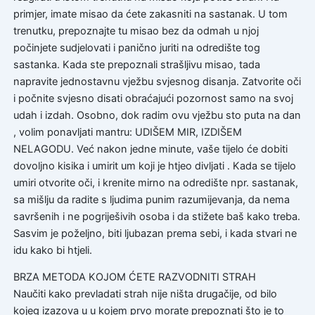
primjer, imate misao da ćete zakasniti na sastanak. U tom
trenutku, prepoznajte tu misao bez da odmah u njoj
počinjete sudjelovati i panično juriti na odredište tog
sastanka. Kada ste prepoznali strašljivu misao, tada
napravite jednostavnu vježbu svjesnog disanja. Zatvorite oči
i počnite svjesno disati obraćajući pozornost samo na svoj
udah i izdah. Osobno, dok radim ovu vježbu sto puta na dan
, volim ponavljati mantru: UDIŠEM MIR, IZDIŠEM
NELAGODU. Već nakon jedne minute, vaše tijelo će dobiti
dovoljno kisika i umirit um koji je htjeo divljati . Kada se tijelo
umiri otvorite oči, i krenite mirno na odredište npr. sastanak,
sa mišlju da radite s ljudima punim razumijevanja, da nema
savršenih i ne pogriješivih osoba i da stižete baš kako treba.
Sasvim je poželjno, biti ljubazan prema sebi, i kada stvari ne
idu kako bi htjeli.
BRZA METODA KOJOM ĆETE RAZVODNITI STRAH
Naučiti kako prevladati strah nije ništa drugačije, od bilo
kojeg izazova u u kojem prvo morate prepoznati što je to