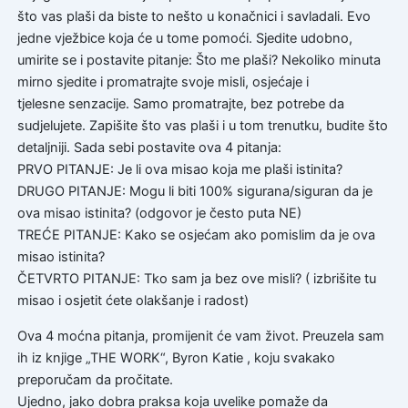
što vas plaši da biste to nešto u konačnici i savladali. Evo
jedne vježbice koja će u tome pomoći. Sjedite udobno,
umirite se i postavite pitanje: Što me plaši? Nekoliko minuta
mirno sjedite i promatrajte svoje misli, osjećaje i
tjelesne senzacije. Samo promatrajte, bez potrebe da
sudjelujete. Zapišite što vas plaši i u tom trenutku, budite što
detaljniji. Sada sebi postavite ova 4 pitanja:
PRVO PITANJE: Je li ova misao koja me plaši istinita?
DRUGO PITANJE: Mogu li biti 100% sigurana/siguran da je
ova misao istinita? (odgovor je često puta NE)
TREĆE PITANJE: Kako se osjećam ako pomislim da je ova
misao istinita?
ČETVRTO PITANJE: Tko sam ja bez ove misli? ( izbrišite tu
misao i osjetit ćete olakšanje i radost)
Ova 4 moćna pitanja, promijenit će vam život. Preuzela sam
ih iz knjige „THE WORK“, Byron Katie , koju svakako
preporučam da pročitate.
Ujedno, jako dobra praksa koja uvelike pomaže da