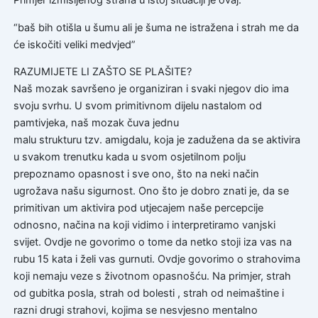
Primjer izmišljenog straha u istoj situaciji je ovaj:
“baš bih otišla u šumu ali je šuma ne istražena i strah me da
će iskočiti veliki medvjed”
RAZUMIJETE LI ZAŠTO SE PLAŠITE?
Naš mozak savršeno je organiziran i svaki njegov dio ima
svoju svrhu. U svom primitivnom dijelu nastalom od
pamtivjeka, naš mozak čuva jednu
malu strukturu tzv. amigdalu, koja je zadužena da se aktivira
u svakom trenutku kada u svom osjetilnom polju
prepoznamo opasnost i sve ono, što na neki način
ugrožava našu sigurnost. Ono što je dobro znati je, da se
primitivan um aktivira pod utjecajem naše percepcije
odnosno, načina na koji vidimo i interpretiramo vanjski
svijet. Ovdje ne govorimo o tome da netko stoji iza vas na
rubu 15 kata i želi vas gurnuti. Ovdje govorimo o strahovima
koji nemaju veze s životnom opasnošću. Na primjer, strah
od gubitka posla, strah od bolesti , strah od neimaštine i
razni drugi strahovi, kojima se nesvjesno mentalno