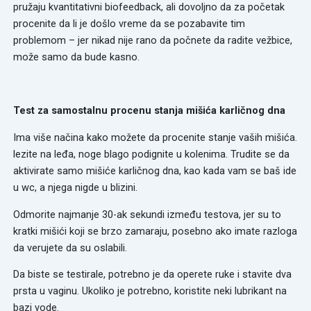
pružaju kvantitativni biofeedback, ali dovoljno da za početak
procenite da li je došlo vreme da se pozabavite tim
problemom – jer nikad nije rano da počnete da radite vežbice,
može samo da bude kasno.
Test za samostalnu procenu stanja mišića karličnog dna
Ima više načina kako možete da procenite stanje vaših mišića.
lezite na leđa, noge blago podignite u kolenima. Trudite se da
aktivirate samo mišiće karličnog dna, kao kada vam se baš ide
u wc, a njega nigde u blizini.
Odmorite najmanje 30-ak sekundi između testova, jer su to
kratki mišići koji se brzo zamaraju, posebno ako imate razloga
da verujete da su oslabili.
Da biste se testirale, potrebno je da operete ruke i stavite dva
prsta u vaginu. Ukoliko je potrebno, koristite neki lubrikant na
bazi vode.