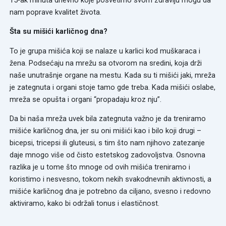
nam poprave kvalitet života.
Šta su mišići karličnog dna?
To je grupa mišića koji se nalaze u karlici kod muškaraca i
žena. Podsećaju na mrežu sa otvorom na sredini, koja drži
naše unutrašnje organe na mestu. Kada su ti mišići jaki, mreža
je zategnuta i organi stoje tamo gde treba. Kada mišići oslabe,
mreža se opušta i organi “propadaju kroz nju”.
Da bi naša mreža uvek bila zategnuta važno je da treniramo
mišiće karličnog dna, jer su oni mišići kao i bilo koji drugi –
bicepsi, tricepsi ili gluteusi, s tim što nam njihovo zatezanje
daje mnogo više od čisto estetskog zadovoljstva. Osnovna
razlika je u tome što mnoge od ovih mišića treniramo i
koristimo i nesvesno, tokom nekih svakodnevnih aktivnosti, a
mišiće karličnog dna je potrebno da ciljano, svesno i redovno
aktiviramo, kako bi održali tonus i elastičnost.