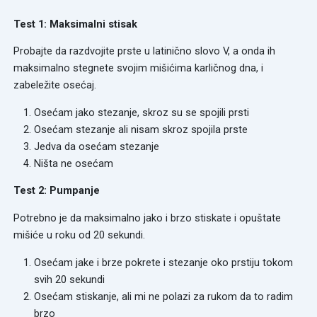
Test 1: Maksimalni stisak
Probajte da razdvojite prste u latinično slovo V, a onda ih
maksimalno stegnete svojim mišićima karličnog dna, i
zabeležite osećaj.
Osećam jako stezanje, skroz su se spojili prsti
Osećam stezanje ali nisam skroz spojila prste
Jedva da osećam stezanje
Ništa ne osećam
Test 2: Pumpanje
Potrebno je da maksimalno jako i brzo stiskate i opuštate
mišiće u roku od 20 sekundi.
Osećam jake i brze pokrete i stezanje oko prstiju tokom
svih 20 sekundi
Osećam stiskanje, ali mi ne polazi za rukom da to radim
brzo