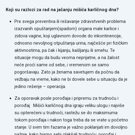
Koji su razlozi za rad na jačanju mišića karličnog dna?
Pre svega preventiva ili rešavanje zdravstvenih problema
izazvanih opuštanjem(spadom) organa male karlice i
zidova vagine, koji uglavnom dovode do inkontinencije,
odnosno nevoljnog otpuštanja urina, najčešće pri fizičkim
aktivnostima, pa čak i kijanju, kašljanju ili smehu. Te
situacije mogu da budu veoma neprijatne, a na žalost
neće proći same od sebe, i vremenom se samo
pogoršavaju. Zato ja ženama savetujem da počnu da
vežbaju na vreme, kako ne bi dovele sebe u situaciju da je
jedino rešenje – operacija.
Za oporavak posle porođaja i pripremu za trudnoću i
porođaj. Mišići karličnog dna igraju veliku ulogu i najviše
su opterećeni u trudnoći, rastežu se do maksimuma
tokom porođaja i nakon toga treba da se vrate u početno
stanje. U svim tim fazama je važno poklanjati im dovoljno
pažnje, kako bismo sebi olakšali trudnoću, porođaj i