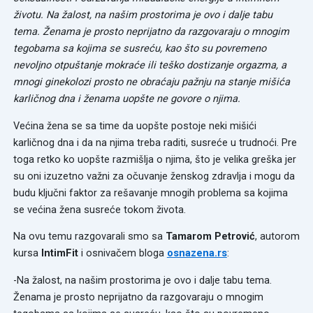
životu. Na žalost, na našim prostorima je ovo i dalje tabu
tema. Ženama je prosto neprijatno da razgovaraju o mnogim
tegobama sa kojima se susreću, kao što su povremeno
nevoljno otpuštanje mokraće ili teško dostizanje orgazma, a
mnogi ginekolozi prosto ne obraćaju pažnju na stanje mišića
karličnog dna i ženama uopšte ne govore o njima.
Većina žena se sa time da uopšte postoje neki mišići
karličnog dna i da na njima treba raditi, susreće u trudnoći. Pre
toga retko ko uopšte razmišlja o njima, što je velika greška jer
su oni izuzetno važni za očuvanje ženskog zdravlja i mogu da
budu ključni faktor za rešavanje mnogih problema sa kojima
se većina žena susreće tokom života.
Na ovu temu razgovarali smo sa
Tamarom Petrović
, autorom
kursa
IntimFit
i osnivačem bloga
osnazena.rs
:
-Na žalost, na našim prostorima je ovo i dalje tabu tema.
Ženama je prosto neprijatno da razgovaraju o mnogim