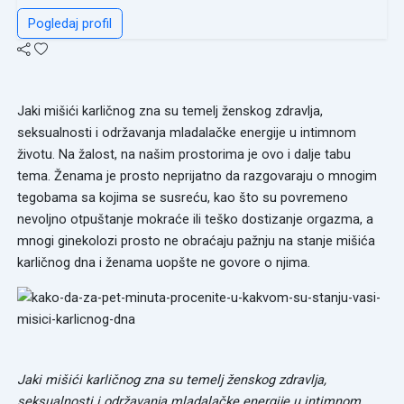
Pogledaj profil
Jaki mišići karličnog zna su temelj ženskog zdravlja,
seksualnosti i održavanja mladalačke energije u intimnom
životu. Na žalost, na našim prostorima je ovo i dalje tabu
tema. Ženama je prosto neprijatno da razgovaraju o mnogim
tegobama sa kojima se susreću, kao što su povremeno
nevoljno otpuštanje mokraće ili teško dostizanje orgazma, a
mnogi ginekolozi prosto ne obraćaju pažnju na stanje mišića
karličnog dna i ženama uopšte ne govore o njima.
Jaki mišići karličnog zna su temelj ženskog zdravlja,
seksualnosti i održavanja mladalačke energije u intimnom