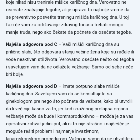
koje nikad nisu trenirale mišiće karličnog dna. Verovatno ne
osećate značajnije tegobe, ali je upravo to najbolje vreme da
se preventivno posvetite treningu mišića karličnog dna. U toj
fazi će vam za održavanje zdravog tonusa trebati mnogo
manje truda, nego ako čekate da počnete da osećate tegobe.
Najviše odgovora pod C
– Vaši mišići karličnog dna su
prilično slabi, što odgovara stanju većine žena koje su rađale ili
vode neaktivan stil života. Verovatno osećate nešto od tegoba
i savetujem vam da ne odlažete vežbanje. Samo od sebe neće
biti bolje.
Najviše odgovora pod D
– Imate potpuno slabe mišiće
karličnog dna. Savetujem vam da se konsultujete sa
ginekologom pre nego što počnete da vežbate, kako bi utvrdili
da li već nije kasno za to, jer kod izraženog prolapsa organa
vežbanje može da bude i kontraproduktivno – možda je za vas
operativni zahvat jedini put, ali ni to nije strašno i najčešće je
moguće rešiti problem i najmanje invazivnom,
laparoskopskom procedurom. Važno je samo da se uhvatite u