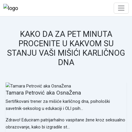
KAKO DA ZA PET MINUTA
PROCENITE U KAKVOM SU
STANJU VAŠI MIŠIĆI KARLIČNOG
DNA
Tamara Petrović aka OsnaŽena
Sertifikovani trener za mišiće karličnog dna, psihološki
savetnik-seksolog u edukaciji i OLI psih...
Zdravo! Educiram patrijarhalno vaspitane žene kroz seksualno
obrazovanje, kako bi izgradile st...