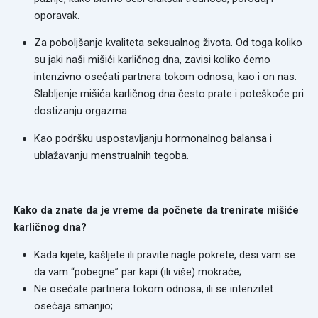
oporavak.
Za poboljšanje kvaliteta seksualnog života. Od toga koliko
su jaki naši mišići karličnog dna, zavisi koliko ćemo
intenzivno osećati partnera tokom odnosa, kao i on nas.
Slabljenje mišića karličnog dna često prate i poteškoće pri
dostizanju orgazma.
Kao podršku uspostavljanju hormonalnog balansa i
ublažavanju menstrualnih tegoba.
Kako da znate da je vreme da počnete da trenirate mišiće
karličnog dna?
Kada kijete, kašljete ili pravite nagle pokrete, desi vam se
da vam “pobegne” par kapi (ili više) mokraće;
Ne osećate partnera tokom odnosa, ili se intenzitet
osećaja smanjio;