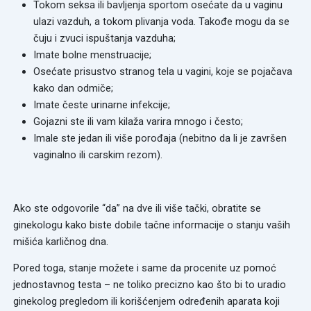
Tokom seksa ili bavljenja sportom osećate da u vaginu
ulazi vazduh, a tokom plivanja voda. Takođe mogu da se
čuju i zvuci ispuštanja vazduha;
Imate bolne menstruacije;
Osećate prisustvo stranog tela u vagini, koje se pojačava
kako dan odmiče;
Imate česte urinarne infekcije;
Gojazni ste ili vam kilaža varira mnogo i često;
Imale ste jedan ili više porođaja (nebitno da li je završen
vaginalno ili carskim rezom).
Ako ste odgovorile “da” na dve ili više tački, obratite se
ginekologu kako biste dobile tačne informacije o stanju vaših
mišića karličnog dna.
Pored toga, stanje možete i same da procenite uz pomoć
jednostavnog testa – ne toliko precizno kao što bi to uradio
ginekolog pregledom ili korišćenjem određenih aparata koji