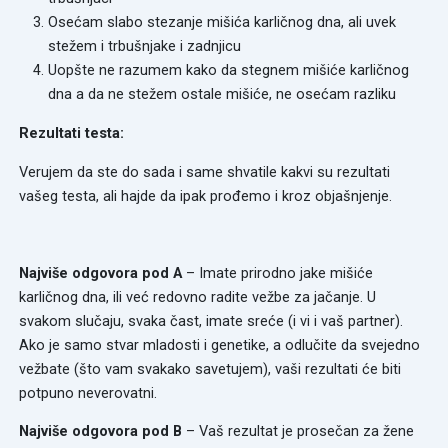
Osećam slabo stezanje mišića karličnog dna, ali uvek
stežem i trbušnjake i zadnjicu
Uopšte ne razumem kako da stegnem mišiće karličnog
dna a da ne stežem ostale mišiće, ne osećam razliku
Rezultati testa:
Verujem da ste do sada i same shvatile kakvi su rezultati
vašeg testa, ali hajde da ipak prođemo i kroz objašnjenje.
Najviše odgovora pod A
– Imate prirodno jake mišiće
karličnog dna, ili već redovno radite vežbe za jačanje. U
svakom slučaju, svaka čast, imate sreće (i vi i vaš partner).
Ako je samo stvar mladosti i genetike, a odlučite da svejedno
vežbate (što vam svakako savetujem), vaši rezultati će biti
potpuno neverovatni.
Najviše odgovora pod B
– Vaš rezultat je prosečan za žene