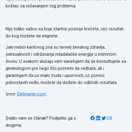
koštac sa rešavanjem tog problema.
Nije toliko važno sa koje startne pozicije krećete, već rezultat
do kog možete da stignete.
Jaki mišići karličnog zna su temelj ženskog zdravlja,
seksualnosti i održavanja mladalačke energije u intimnom
životu. U svakom slučaju vam savetujem da se konsultujete sa
ginekologom pre nego što počnete da vežbate, ali i
garantujem da uz malo truda i upornosti, uz pomoć
jednostavih vežbi, možete da dođete do odličnih rezultata.
Izvor:
Detinjarije.com
Svidio vam se članak? Podijelite ga s
drugima