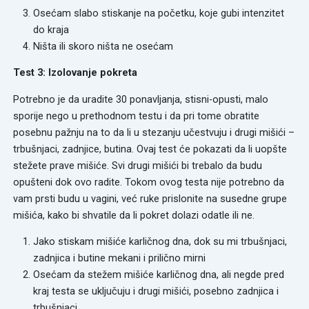
Osećam slabo stiskanje na početku, koje gubi intenzitet
do kraja
Ništa ili skoro ništa ne osećam
Test 3: Izolovanje pokreta
Potrebno je da uradite 30 ponavljanja, stisni-opusti, malo
sporije nego u prethodnom testu i da pri tome obratite
posebnu pažnju na to da li u stezanju učestvuju i drugi mišići –
trbušnjaci, zadnjice, butina. Ovaj test će pokazati da li uopšte
stežete prave mišiće. Svi drugi mišići bi trebalo da budu
opušteni dok ovo radite. Tokom ovog testa nije potrebno da
vam prsti budu u vagini, već ruke prislonite na susedne grupe
mišića, kako bi shvatile da li pokret dolazi odatle ili ne.
Jako stiskam mišiće karličnog dna, dok su mi trbušnjaci,
zadnjica i butine mekani i prilično mirni
Osećam da stežem mišiće karličnog dna, ali negde pred
kraj testa se uključuju i drugi mišići, posebno zadnjica i
trbušnjaci