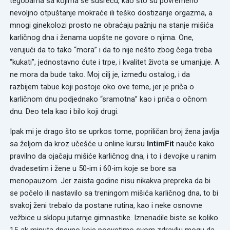
tegobama sa kojima se susreću, kao što su povremeno
nevoljno otpuštanje mokraće ili teško dostizanje orgazma, a
mnogi ginekolozi prosto ne obraćaju pažnju na stanje mišića
karličnog dna i ženama uopšte ne govore o njima. One,
verujući da to tako “mora” i da to nije nešto zbog čega treba
“kukati”, jednostavno ćute i trpe, i kvalitet života se umanjuje. A
ne mora da bude tako. Moj cilj je, između ostalog, i da
razbijem tabue koji postoje oko ove teme, jer je priča o
karličnom dnu podjednako “sramotna” kao i priča o očnom
dnu. Deo tela kao i bilo koji drugi.
Ipak mi je drago što se uprkos tome, popriličan broj žena javlja
sa željom da kroz učešće u online kursu
IntimFit
nauče kako
pravilno da ojačaju mišiće karličnog dna, i to i devojke u ranim
dvadesetim i žene u 50-im i 60-im koje se bore sa
menopauzom. Jer zaista godine nisu nikakva prepreka da bi
se počelo ili nastavilo sa treningom mišića karličnog dna, to bi
svakoj ženi trebalo da postane rutina, kao i neke osnovne
vežbice u sklopu jutarnje gimnastike. Iznenadile biste se koliko
15-ak minuta dnevno koje posvetimo svom zdravlju mogu da