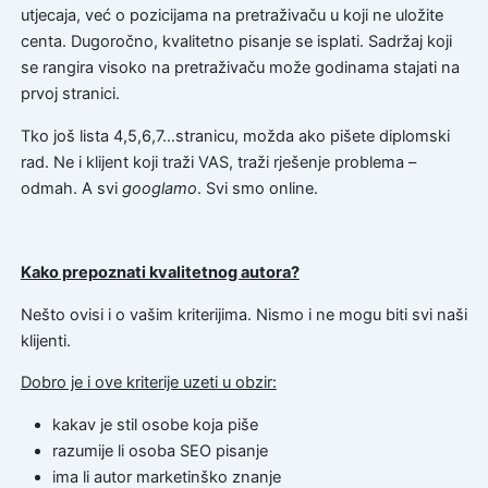
utjecaja, već o pozicijama na pretraživaču u koji ne uložite
centa. Dugoročno, kvalitetno pisanje se isplati. Sadržaj koji
se rangira visoko na pretraživaču može godinama stajati na
prvoj stranici.
Tko još lista 4,5,6,7…stranicu, možda ako pišete diplomski
rad. Ne i klijent koji traži VAS, traži rješenje problema –
odmah. A svi
googlamo
. Svi smo online.
Kako prepoznati kvalitetnog autora?
Nešto ovisi i o vašim kriterijima. Nismo i ne mogu biti svi naši
klijenti.
Dobro je i ove kriterije uzeti u obzir:
kakav je stil osobe koja piše
razumije li osoba SEO pisanje
ima li autor marketinško znanje