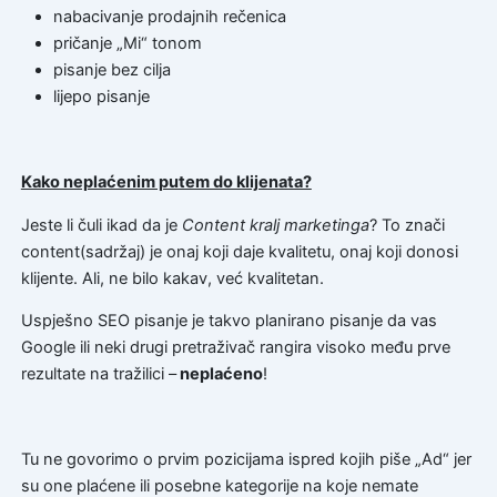
nabacivanje prodajnih rečenica
pričanje „Mi“ tonom
pisanje bez cilja
lijepo pisanje
Kako neplaćenim putem do klijenata?
Jeste li čuli ikad da je
Content kralj marketinga
? To znači
content(sadržaj) je onaj koji daje kvalitetu, onaj koji donosi
klijente. Ali, ne bilo kakav, već kvalitetan.
Uspješno SEO pisanje je takvo planirano pisanje da vas
Google ili neki drugi pretraživač rangira visoko među prve
rezultate na tražilici –
neplaćeno
!
Tu ne govorimo o prvim pozicijama ispred kojih piše „Ad“ jer
su one plaćene ili posebne kategorije na koje nemate