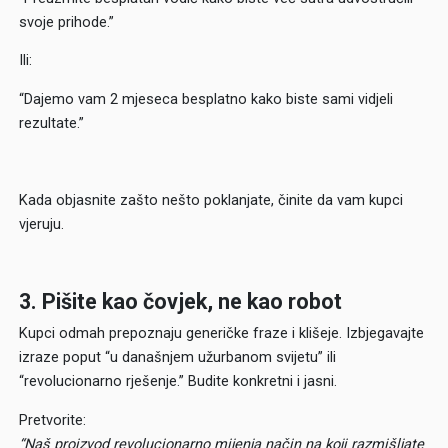
svoje prihode.”
Ili:
“Dajemo vam 2 mjeseca besplatno kako biste sami vidjeli
rezultate.”
Kada objasnite zašto nešto poklanjate, činite da vam kupci
vjeruju.
3. Pišite kao čovjek, ne kao robot
Kupci odmah prepoznaju generičke fraze i klišeje. Izbjegavajte
izraze poput “u današnjem užurbanom svijetu” ili
“revolucionarno rješenje.” Budite konkretni i jasni.
Pretvorite:
“Naš proizvod revolucionarno mijenja način na koji razmišljate