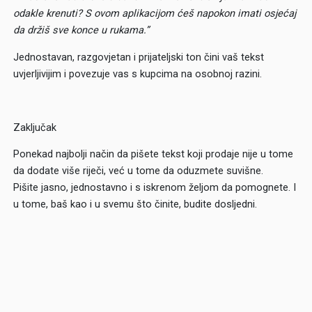
odakle krenuti? S ovom aplikacijom ćeš napokon imati osjećaj
da držiš sve konce u rukama.”
Jednostavan, razgovjetan i prijateljski ton čini vaš tekst
uvjerljivijim i povezuje vas s kupcima na osobnoj razini.
Zaključak
Ponekad najbolji način da pišete tekst koji prodaje nije u tome
da dodate više riječi, već u tome da oduzmete suvišne.
Pišite jasno, jednostavno i s iskrenom željom da pomognete. I
u tome, baš kao i u svemu što činite, budite dosljedni.