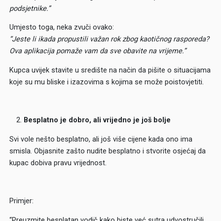
podsjetnike.”
Umjesto toga, neka zvuči ovako:
“Jeste li ikada propustili važan rok zbog kaotičnog rasporeda?
Ova aplikacija pomaže vam da sve obavite na vrijeme.”
Kupca uvijek stavite u središte na način da pišite o situacijama
koje su mu bliske i izazovima s kojima se može poistovjetiti.
Besplatno je dobro, ali vrijedno je
još
bolje
Svi vole nešto besplatno, ali još više cijene kada ono ima
smisla. Objasnite zašto nudite besplatno i stvorite osjećaj da
kupac dobiva pravu vrijednost.
Primjer:
“Preuzmite besplatan vodič kako biste već sutra udvostručili