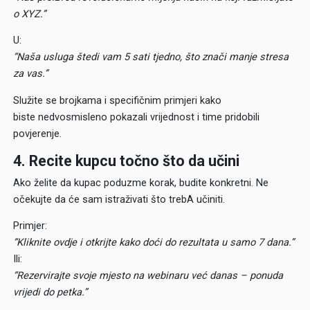
o XYZ.”
U:
“Naša usluga štedi vam 5 sati tjedno, što znači manje stresa
za vas.”
Služite se brojkama i specifičnim primjeri kako
biste nedvosmisleno pokazali vrijednost i time pridobili
povjerenje.
4. Recite kupcu točno što da učini
Ako želite da kupac poduzme korak, budite konkretni. Ne
očekujte da će sam istraživati što trebA učiniti.
Primjer:
“Kliknite ovdje i otkrijte kako doći do rezultata u samo 7 dana.”
Ili:
“Rezervirajte svoje mjesto na webinaru već danas – ponuda
vrijedi do petka.”