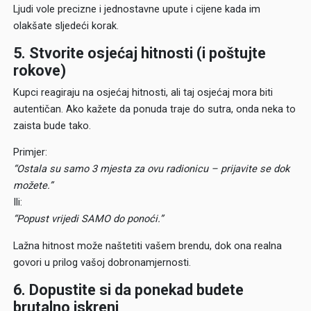
Ljudi vole precizne i jednostavne upute i cijene kada im
olakšate sljedeći korak.
5. Stvorite osjećaj hitnosti (i poštujte
rokove)
Kupci reagiraju na osjećaj hitnosti, ali taj osjećaj mora biti
autentičan. Ako kažete da ponuda traje do sutra, onda neka to
zaista bude tako.
Primjer:
“Ostala su samo 3 mjesta za ovu radionicu – prijavite se dok
možete.”
Ili:
“Popust vrijedi
SAMO
do ponoći.”
Lažna hitnost može naštetiti vašem brendu, dok ona realna
govori u prilog vašoj dobronamjernosti.
6. Dopustite si da ponekad budete
brutalno iskreni