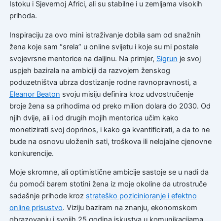
Istoku i Sjevernoj Africi, ali su stabilne i u zemljama visokih
prihoda.
Inspiraciju za ovo mini istraživanje dobila sam od snažnih
žena koje sam “srela” u online svijetu i koje su mi postale
svojevrsne mentorice na daljinu. Na primjer,
Sigrun
je svoj
uspjeh bazirala na ambiciji da razvojem ženskog
poduzetništva ubrza dostizanje rodne ravnopravnosti, a
Eleanor Beaton
svoju misiju definira kroz udvostručenje
broje žena sa prihodima od preko milion dolara do 2030. Od
njih dvije, ali i od drugih mojih mentorica učim kako
monetizirati svoj doprinos, i kako ga kvantificirati, a da to ne
bude na osnovu uloženih sati, troškova ili nelojalne cjenovne
konkurencije.
Moje skromne, ali optimistične ambicije sastoje se u nadi da
ću pomoći barem stotini žena iz moje okoline da utrostruče
sadašnje prihode kroz
strateško pozicinioranje i efektno
online prisustvo
. Viziju baziram na znanju, ekonomskom
obrazovanju i svojih 25 godina iskustva u komunikacijama.