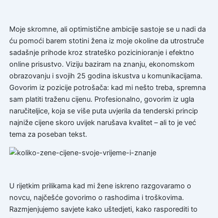
Moje skromne, ali optimistične ambicije sastoje se u nadi da
ću pomoći barem stotini žena iz moje okoline da utrostruče
sadašnje prihode kroz strateško pozicinioranje i efektno
online prisustvo. Viziju baziram na znanju, ekonomskom
obrazovanju i svojih 25 godina iskustva u komunikacijama.
Govorim iz pozicije potrošača: kad mi nešto treba, spremna
sam platiti traženu cijenu. Profesionalno, govorim iz ugla
naručiteljice, koja se više puta uvjerila da tenderski princip
najniže cijene skoro uvijek narušava kvalitet – ali to je već
tema za poseban tekst.
U rijetkim prilikama kad mi žene iskreno razgovaramo o
novcu, najčešće govorimo o rashodima i troškovima.
Razmjenjujemo savjete kako uštedjeti, kako rasporediti to