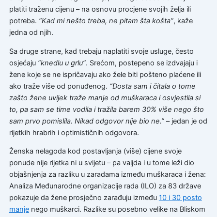
platiti traženu cijenu – na osnovu procjene svojih želja ili
potreba.
“Kad mi nešto treba, ne pitam šta košta”
, kaže
jedna od njih.
Sa druge strane, kad trebaju naplatiti svoje usluge, često
osjećaju
“knedlu u grlu”
. Srećom, postepeno se izdvajaju i
žene koje se ne ispričavaju ako žele biti pošteno plaćene ili
ako traže više od ponuđenog.
“Dosta sam i čitala o tome
zašto žene uvijek traže manje od muškaraca i osvjestila si
to, pa sam se time vodila i tražila barem 30% više nego što
sam prvo pomislila. Nikad odgovor nije bio ne.”
– jedan je od
rijetkih hrabrih i optimističnih odgovora.
Ženska nelagoda kod postavljanja (više) cijene svoje
ponude nije rijetka ni u svijetu – pa valjda i u tome leži dio
objašnjenja za razliku u zaradama između muškaraca i žena:
Analiza Međunarodne organizacije rada (ILO) za 83 države
pokazuje da žene prosječno zarađuju između
10 i 30 posto
manje
nego muškarci. Razlike su posebno velike na Bliskom