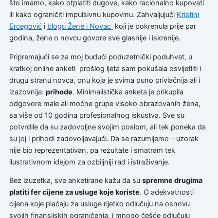
što imamo, kako otplatiti dugove, kako racionalno kupovati
ili kako ograničiti impulsivnu kupovinu. Zahvaljujući
Kristini
Ercegović
i
blogu Žene i Novac
koji je pokrenula prije par
godina, žene o novcu govore sve glasnije i iskrenije.
Pripremajući se za moj budući poduzetnički poduhvat, u
kratkoj online anketi prošlog ljeta sam pokušala osvijetliti i
drugu stranu novca, onu koja je svima puno privlačnija ali i
izazovnija:
prihode
. Minimalistička anketa je prikupila
odgovore male ali moćne grupe visoko obrazovanih žena,
sa više od 10 godina profesionalnog iskustva. Sve su
potvrdile da su zadovoljne svojim poslom, ali tek poneka da
su joj i prihodi zadovoljavajući. Da se razumijemo – uzorak
nije bio reprezentativan, pa rezultate i smatram tek
ilustrativnom idejom za ozbiljniji rad i istraživanje.
Bez izuzetka, sve anketirane kažu da su
spremne drugima
platiti fer cijene za usluge koje koriste
. O adekvatnosti
cijena koje plaćaju za usluge rijetko odlučuju na osnovu
svojih finansijskih ograničenja, i mnogo češće odlučuju