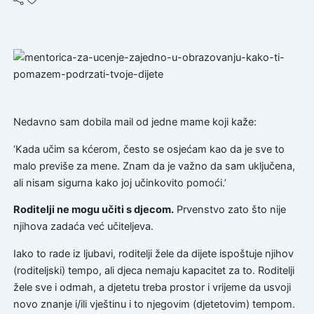
Nedavno sam dobila mail od jedne mame koji kaže:
‘Kada učim sa kćerom, često se osjećam kao da je sve to
malo previše za mene. Znam da je važno da sam uključena,
ali nisam sigurna kako joj učinkovito pomoći.’
Roditelji ne mogu učiti s djecom.
Prvenstvo zato što nije
njihova zadaća već učiteljeva.
Iako to rade iz ljubavi, roditelji žele da dijete ispoštuje njihov
(roditeljski) tempo, ali djeca nemaju kapacitet za to. Roditelji
žele sve i odmah, a djetetu treba prostor i vrijeme da usvoji
novo znanje i/ili vještinu i to njegovim (djetetovim) tempom.