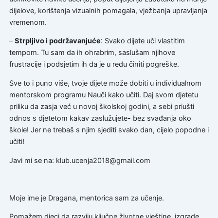
dijelove, korištenja vizualnih pomagala, vježbanja upravljanja
vremenom.
–
Strpljivo i podržavanjuće
: Svako dijete uči vlastitim
tempom. Tu sam da ih ohrabrim, saslušam njihove
frustracije i podsjetim ih da je u redu činiti pogreške.
Sve to i puno više, tvoje dijete može dobiti u individualnom
mentorskom programu Nauči kako učiti. Daj svom djetetu
priliku da zasja već u novoj školskoj godini, a sebi priušti
odnos s djetetom kakav zaslužujete- bez svađanja oko
škole! Jer ne trebaš s njim sjediti svako dan, cijelo popodne i
učiti!
Javi mi se na: klub.ucenja2018@gmail.com
Moje ime je Dragana, mentorica sam za učenje.
Pomažem djeci da razviju ključne životne vještine, izgrade