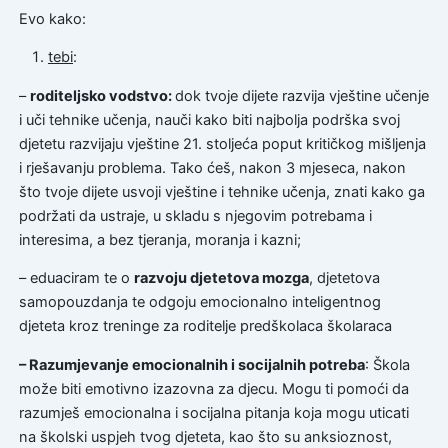
Evo kako:
tebi
:
–
roditeljsko vodstvo:
dok tvoje dijete razvija vještine učenje
i uči tehnike učenja, nauči kako biti najbolja podrška svoj
djetetu razvijaju vještine 21. stoljeća poput kritičkog mišljenja
i rješavanju problema. Tako ćeš, nakon 3 mjeseca, nakon
što tvoje dijete usvoji vještine i tehnike učenja, znati kako ga
podržati da ustraje, u skladu s njegovim potrebama i
interesima, a bez tjeranja, moranja i kazni;
– eduaciram te o
razvoju djetetova mozga
, djetetova
samopouzdanja te odgoju emocionalno inteligentnog
djeteta kroz treninge za roditelje predškolaca školaraca
– Razumjevanje emocionalnih i socijalnih potreba
: Škola
može biti emotivno izazovna za djecu. Mogu ti pomoći da
razumješ emocionalna i socijalna pitanja koja mogu uticati
na školski uspjeh tvog djeteta, kao što su anksioznost,