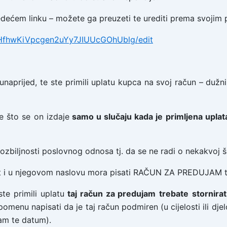
jedećem linku – možete ga preuzeti te urediti prema svojim
cHfhwKiVpcgen2uYy7JIUUcGOhUblg/edit
 unaprijed, te ste primili uplatu kupca na svoj račun – duž
e što se on izdaje
samo u slučaju kada je
primljena uplata
 ozbiljnosti poslovnog odnosa tj. da se ne radi o nekakvoj šali
t i u njegovom naslovu mora pisati RAČUN ZA PREDUJAM te 
ste primili uplatu
taj račun za predujam
trebate
stornirat
omenu napisati da je taj račun podmiren (u cijelosti ili d
am te datum).