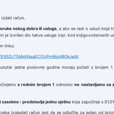
 izdati račun.
oruke nekog dobra ili usluge
, a ako se radi o usluzi koja t
m je izvršen dio takve usluge (npr. kod knjigovodstvenih us
m linku:
drSTE9SZcT5MkKNaaECOUPmWqj4BOk/edit
 unutar jedne poslovne godine moraju početi s brojem 1 
očinjemo
s rednim brojem 1
odnosno
ne
nastavljamo sa 
i zasebno
i
predstavlja jednu cjelinu
koja započinje s 01.01.
reba izgledati račun jest da se odlučite za jedan od bro