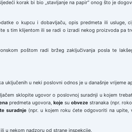
ljedeći korak bi bio „stavljanje na papir” onog što je dogovo
atke o kupcu i dobavljaču, opis predmeta ili usluge, ci
te s tim klijentom ili se radi o izradi nekog proizvoda pa tre
ronskom poštom radi bržeg zaključivanja posla te lakše
 uključenih u neki poslovni odnos je u današnje vrijeme a
jačem sklopite ugovor o poslovnoj suradnji u kojem trebat
jena
predmeta ugovora,
koje
su
obveze
stranaka (npr. roko
te suradnje
(npr. u kojem roku ćete odgovoriti na upite, 
ili u nekom nadzoru od strane inspekcije.