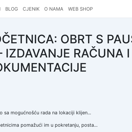
I
BLOG
CJENIK
O NAMA
WEB SHOP
ČETNICA: OBRT S PA
 IZDAVANJE RAČUNA I
OKUMENTACIJE
o sa mogućnošću rada na lokaciji klijen...
tnicima pomažući im u pokretanju, posta...