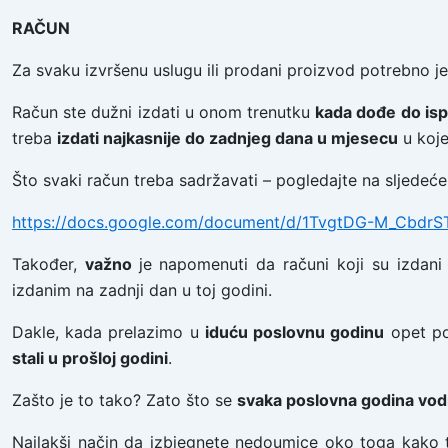
RAČUN
Za svaku izvršenu uslugu ili prodani proizvod potrebno je
Račun ste dužni izdati u onom trenutku
kada dođe do isp
treba
izdati najkasnije do zadnjeg dana u mjesecu
u koje
Što svaki račun treba sadržavati – pogledajte na sljedeće
https://docs.google.com/document/d/1TvgtDG-M_Cb
Također,
važno
je napomenuti da računi koji su izdani
izdanim na zadnji dan u toj godini.
Dakle, kada prelazimo u
iduću poslovnu godinu
opet p
stali u prošloj godini
.
Zašto je to tako? Zato što se
svaka poslovna godina vod
Najlakši način da izbjegnete nedoumice oko toga kako t