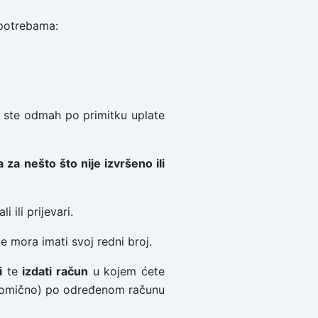
 potrebama:
ni ste odmah po primitku uplate
 za nešto što nije izvršeno ili
 ili prijevari.
mora imati svoj redni broj.
i
te
izdati račun
u kojem ćete
jelomično) po određenom računu