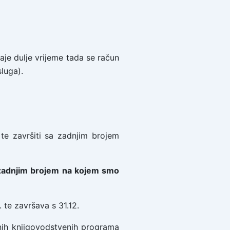
raje dulje vrijeme tada se račun
luga).
te završiti sa zadnjim brojem
zadnjim brojem na kojem smo
 te završava s 31.12.
jnih knjigovodstvenih programa