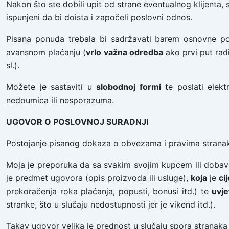
Nakon što ste dobili upit od strane eventualnog klijenta, s
ispunjeni da bi doista i započeli poslovni odnos.
Pisana ponuda trebala bi sadržavati barem osnovne pod
avansnom plaćanju (
vrlo važna odredba
ako prvi put radi
sl.).
Možete je sastaviti u
slobodnoj formi
te poslati elekt
nedoumica ili nesporazuma.
UGOVOR O POSLOVNOJ SURADNJI
Postojanje pisanog dokaza o obvezama i pravima stranaka
Moja je preporuka da sa svakim svojim kupcem ili dobavl
je predmet ugovora (opis proizvoda ili usluge),
koja
je
ci
prekoračenja roka plaćanja, popusti, bonusi itd.) te
uvje
stranke, što u slučaju nedostupnosti jer je vikend itd.).
Takav ugovor velika je prednost u slučaju spora stranaka 