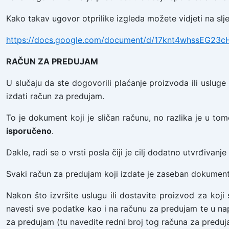
Kako takav ugovor otprilike izgleda možete vidjeti na sl
https://docs.google.com/document/d/17knt4whssEG23
RAČUN ZA PREDUJAM
U slučaju da ste dogovorili plaćanje proizvoda ili usluge
izdati račun za predujam.
To je dokument koji je sličan računu, no razlika je u tom
isporučeno
.
Dakle, radi se o vrsti posla čiji je cilj dodatno utvrđivanje
Svaki račun za predujam koji izdate je zaseban dokumen
Nakon što izvršite uslugu ili dostavite proizvod za koji 
navesti sve podatke kao i na računu za predujam te u nap
za predujam (tu navedite redni broj tog računa za preduj