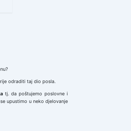
enu?
je odraditi taj dio posla.
ka
tj. da poštujemo poslovne i
o se upustimo u neko djelovanje