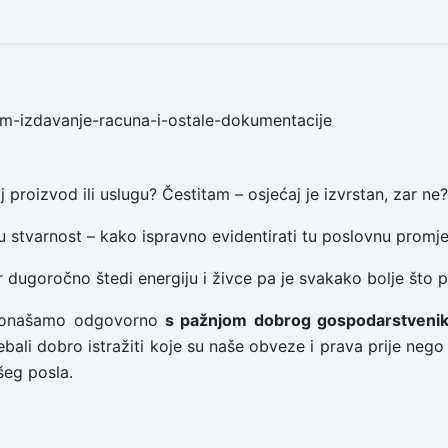
j proizvod ili uslugu? Čestitam – osjećaj je izvrstan, zar ne?
 u stvarnost – kako ispravno evidentirati tu poslovnu promj
dugoročno štedi energiju i živce pa je svakako bolje što pri
 ponašamo odgovorno
s pažnjom dobrog gospodarstveni
bali dobro istražiti koje su naše obveze i prava prije neg
šeg posla.