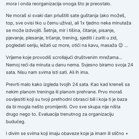
mora
i onda reorganizacija onoga što je preostalo.
Ne moraš si svaki dan priuštiti sate guštanja (ako možeš,
top, sve ovisi tko u čemu uživa), ali 1x tjedno neka minutaža
se može izdvojiti. Šetnja, mir i tišina, čitanje, pisanje,
pjevanje, plesanje, trčanje, trening, sjediti i zuriti u zid,
pogledati seriju, ležati uz more, otići na kavu, masaža 😉 …
Vrijeme koje provodiš scrollajući društvenim mrežama…
Nemoj reći da minuta u danu nema. Svjesno biramo svoja 24
sata. Nisu nam svima isti sati. Ali ih ima.
Prevrti malo kako izgleda tvojih 24 sata. Kao kad kreneš sa
nekim planom treninga ili planom prehrane. Prvo moraš
osvijestiti koji su tvoji prethodni obrasci bili i koja ti je baza
da bi mogla nešto promijeniti. Ovo sve skupa nije ništa
drugo nego to. Evaluacija trenutnog za organizaciju
budućeg.
I divim se svima koji imaju obaveze koje ja imam ili slično +