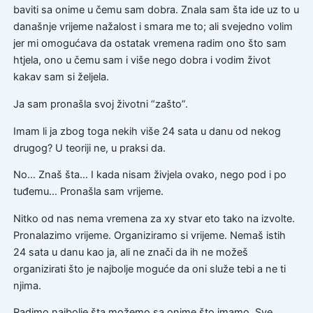
baviti sa onime u čemu sam dobra. Znala sam šta ide uz to u
današnje vrijeme nažalost i smara me to; ali svejedno volim
jer mi omogućava da ostatak vremena radim ono što sam
htjela, ono u čemu sam i više nego dobra i vodim život
kakav sam si željela.
Ja sam pronašla svoj životni “zašto”.
Imam li ja zbog toga nekih više 24 sata u danu od nekog
drugog? U teoriji ne, u praksi da.
No… Znaš šta… I kada nisam živjela ovako, nego pod i po
tuđemu… Pronašla sam vrijeme.
Nitko od nas nema vremena za xy stvar eto tako na izvolte.
Pronalazimo vrijeme. Organiziramo si vrijeme. Nemaš istih
24 sata u danu kao ja, ali ne znači da ih ne možeš
organizirati što je najbolje moguće da oni služe tebi a ne ti
njima.
Radimo najbolje šta možemo sa onime što imamo. Sve