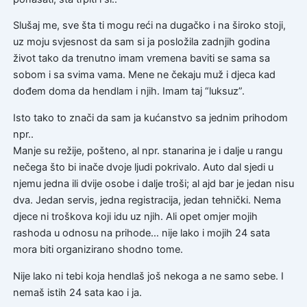
Slušaj me, sve šta ti mogu reći na dugačko i na široko stoji,
uz moju svjesnost da sam si ja posložila zadnjih godina
život tako da trenutno imam vremena baviti se sama sa
sobom i sa svima vama. Mene ne čekaju muž i djeca kad
dođem doma da hendlam i njih. Imam taj “luksuz”.
Isto tako to znači da sam ja kućanstvo sa jednim prihodom
npr..
Manje su režije, pošteno, al npr. stanarina je i dalje u rangu
nečega što bi inače dvoje ljudi pokrivalo. Auto dal sjedi u
njemu jedna ili dvije osobe i dalje troši; al ajd bar je jedan nisu
dva. Jedan servis, jedna registracija, jedan tehnički. Nema
djece ni troškova koji idu uz njih. Ali opet omjer mojih
rashoda u odnosu na prihode… nije lako i mojih 24 sata
mora biti organizirano shodno tome.
Nije lako ni tebi koja hendlaš još nekoga a ne samo sebe. I
nemaš istih 24 sata kao i ja.