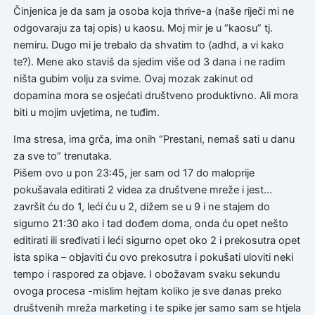
Činjenica je da sam ja osoba koja thrive-a (naše riječi mi ne
odgovaraju za taj opis) u kaosu. Moj mir je u “kaosu” tj.
nemiru. Dugo mi je trebalo da shvatim to (adhd, a vi kako
te?). Mene ako staviš da sjedim više od 3 dana i ne radim
ništa gubim volju za svime. Ovaj mozak zakinut od
dopamina mora se osjećati društveno produktivno. Ali mora
biti u mojim uvjetima, ne tuđim.
Ima stresa, ima grča, ima onih “Prestani, nemaš sati u danu
za sve to” trenutaka.
Pišem ovo u pon 23:45, jer sam od 17 do maloprije
pokušavala editirati 2 videa za društvene mreže i jest…
završit ću do 1, leći ću u 2, dižem se u 9 i ne stajem do
sigurno 21:30 ako i tad dođem doma, onda ću opet nešto
editirati ili sređivati i leći sigurno opet oko 2 i prekosutra opet
ista spika – objaviti ću ovo prekosutra i pokušati uloviti neki
tempo i raspored za objave. I obožavam svaku sekundu
ovoga procesa -mislim hejtam koliko je sve danas preko
društvenih mreža marketing i te spike jer samo sam se htjela