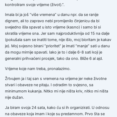
kontroliram svoje vrijeme (život).”.
Imala bi ja još “više vremena” u danu npr. da se ranije
dignem, ali to zapravo nebi promijenilo činjenicu da bi
svejedno išla spavat u isto vrijeme (kasno) i samo bi si
skratila vrijeme sna. Jer sam najproduktivnija od 15 na dalje
(pokušala sam se inatiti tome, nije išlo, moj bioritam je kakav
je). Moj svjesno birani “prioritet” je imati “manje” sati u danu
da mogu mirnije spavati. Iako je to i dalje 6-8 sati koji je
generalni prihvaćeni prosjek, tako da ono. Bliže 6 al ajd.
Vrijeme koje nam treba, pronalazimo.
Žrtvujem ja i taj san s vremena na vrijeme jer neke životne
stvari i obaveze ne pitaju. I odradim to svjesno, sa
minimumom kukanja. Nitko mi nije ništa kriv, nitko mi ništa
nije dužan.
Ja biram svoja 24 sata, kako ću si ih organizirati. U odnosu
na obaveze koja imam i koje su predamnom. Prvo šta se