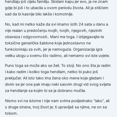
hendlaju još cijelu familiju. Skidam kapu jer evo, ja ne znam
gdje bi još i to ubacila u ovom periodu života. Ali ja stišćem
sad da bi kasnije bilo lakše i komotnije.
No, kad mi netko kaže da svi imamo istih 24 sata u danu a
nije realan u predočenju mojih, tvojih, njegovih, njezinih
obaveza i odgovornosti.. Mani me toga. I izbjegavajte te
toksične generičke šablone koje jednostavno ne
funkcioniraju za svih, jer je nemoguće. Organizacija igra
veliku ulogu u svemu što radimo, ali nemamo svi iste uvjete.
Puno toga se može ako se želi. To stoji. No ono šta ja radim
i kako radim i koliko toga hendlam, netko bi puko još
prekjučer. Ali isto tako ima žena oko mene koje gledam i
divim se jer one pak imaju neki sasvim drugi vid svog svijeta
za hendlanje sa kojim bi se ja dobrano mučila.
Nismo svi na istome i nije nam svima podjednako “lako”, ali
s druge strane, tvoj život je; ti upravljaš sa njime, ne on sa
tobom.