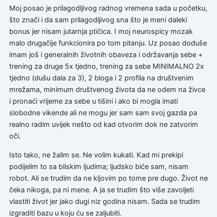
Moj posao je prilagodljivog radnog vremena sada u početku,
što znači i da sam prilagodljivog sna što je meni daleki
bonus jer nisam jutarnja ptičica. I moj neurospicy mozak
malo drugačije funkcionira po tom pitanju. Uz posao doduše
imam još i generalnih životnih obaveza i održavanja sebe +
trening za druge 5x tjedno, trening za sebe MINIMALNO 2x
tjedno (dušu dala za 3), 2 bloga i 2 profila na društvenim
mrežama, minimum društvenog života da ne odem na živce
i pronaći vrijeme za sebe u tišini i ako bi mogla imati
slobodne vikende ali ne mogu jer sam sam svoj gazda pa
realno radim uvijek nešto od kad otvorim dok ne zatvorim
oči.
Isto tako, ne žalim se. Ne volim kukati. Kad mi prekipi
podijelim to sa bliskim ljudima; ljudsko biće sam, nisam
robot. Ali se trudim da ne kljovim po tome pre dugo. Život ne
čeka nikoga, pa ni mene. A ja se trudim što više zavoljeti
vlastiti život jer jako dugi niz godina nisam. Sada se trudim
izgraditi bazu u koju ću se zaljubiti.