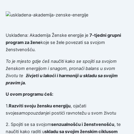
Usklađena: Akademija Ženske energije je
7-tjedni grupni
program za žene
koje se žele povezati sa svojom
ženstvenošću.
To je mjesto gdje ćeš naučiti kako se spojiti sa svojom
ženskom energijom i snagom, pronaći balans u svom
životu te
živjeti u lakoći i harmoniji u skladu sa svojim
pravim ja.
U ovom programu ćeš:
1.
Razviti svoju žensku energiju
, ojačati
svoje
samopouzdanje
i postići ravnotežu u svom životu
2. Spojiti se sa svojom
senzualnošću i ženstvenošću
, te
naučiti kako raditi u
skladu sa svojim ženskim ciklusom