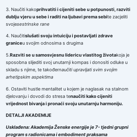
3. Naučiti kako
prihvatiti i cijeniti sebe u potpunosti, razviti
dublju vjeru u sebe i raditi na ljubavi prema sebi
te zacjeliti
svoje
sestrinske rane
4. Naučiti
slušati svoju intuiciju i postavljati zdrave
granice
u svojim odnosima s drugima
5.
Razviti se u samosvjesnu lidericu vlastitog života
koja je
sposobna slijediti svoj unutarnji kompas i donositi odluke u
skladu s njime, te također
naučiti upravljati svim svojim
arhetipskim aspektima
6. Ostaviti hustle mentalitet u kojem je naglasak na stalnom
djelovanju i dovodi do stresa te
naučiti kako cijeniti
vrijednost bivanja i pronaći svoju unutarnju harmoniju.
DETALJI AKADEMIJE
Usklađena: Akademija Ženske energije je 7- tjedni grupni
program s radionicama i embodiment praksama