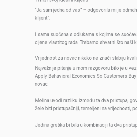
“Ja sam jedna od vas” – odgovorila mi je odmah M
klijent”.
I sama suočena s odlukama s kojima se suočavaju
cijene vlastitog rada. Trebamo shvatiti što naši k
Vrijednost za novac nikako ne znači slabiju kvali
Najvažnije pitanje u mom razgovoru bilo je u vezi
Apply Behavioral Economics So Customers Buy (Va
novac.
Melina uvodi razliku između ta dva pristupa, govo
žele biti pristupačniji, temeljeni na vrijednosti, p
Jedina greška bi bila u kombinaciji ta dva pristupa