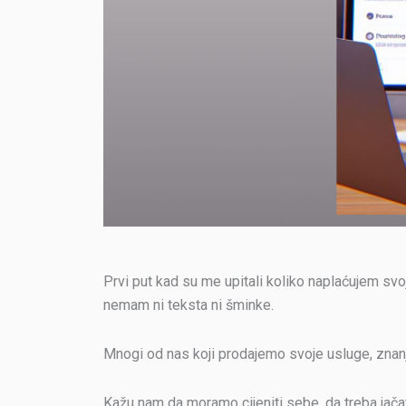
Prvi put kad su me upitali koliko naplaćujem sv
nemam ni teksta ni šminke.
Mnogi od nas koji prodajemo svoje usluge, znanje
Kažu nam da moramo cijeniti sebe, da treba jač