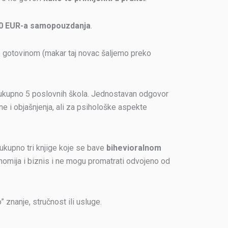
50 EUR-a samopouzdanja
.
mo gotovinom (makar taj novac šaljemo preko
a ukupno 5 poslovnih škola. Jednostavan odgovor
ne i objašnjenja, ali za psihološke aspekte
u ukupno tri knjige koje se bave
bihevioralnom
nomija i biznis i ne mogu promatrati odvojeno od
 znanje, stručnost ili usluge.