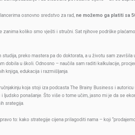
eelancerima osnovno sredstvo za rad,
ne možemo ga platiti sa 
ne zanima koliko smo vješti i stručni. Sat njihove podrške plaća
studija, preko mastera pa do doktorata, a u životu sam završil
am dobila u školi. Odnosno – naučila sam raditi kalkulacije, procje
h knjiga, edukacija i razmišljanja.
tručnjakinju koja stoji iza podcasta The Brainy Business i autoric
 i ljudsko ponašanje. Što više o tome učim, jasno mi je da se eko
ih srategija.
ravo to: kako strategije cijena prilagoditi nama – koji “prodajemo”