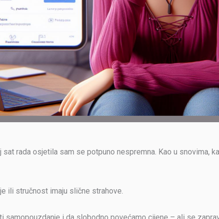
oj sat rada osjetila sam se potpuno nespremna. Kao u snovima, ka
 ili stručnost imaju slične strahove.
ati samopouzdanje i da slobodno povećamo cijene – ali se zapra