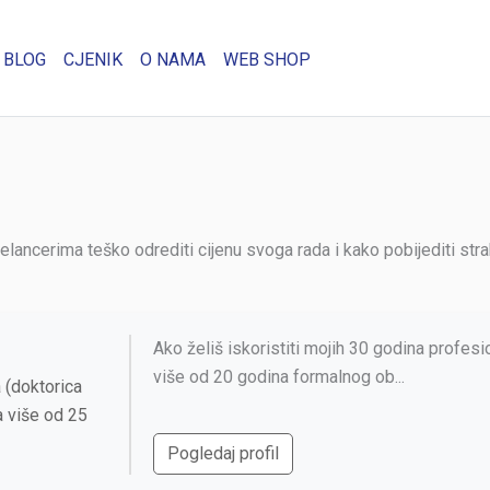
BLOG
CJENIK
O NAMA
WEB SHOP
eelancerima teško odrediti cijenu svoga rada i kako pobijediti str
Ako želiš iskoristiti mojih 30 godina profesi
više od 20 godina formalnog ob...
a (doktorica
 više od 25
Pogledaj profil