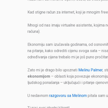
Kad stigne račun za internet, koji je mnogim fr
Mnogi od nas imaju virtualne asistente, kojima 
računa).
Ekonomiju sam izučavala godinama, od osnovnih 
na pitanje, kako odrediti cijenu svoga sata – nis
određivanja cijena trebalo mi je još puno pročitani
Zato mi je drago bilo upoznati
Melinu Palmer
, s
ekonomijom
– oblasti koja povezuje ekonomiju
ljudskog ponašanja – uključujući i pitanje cjenovn
U nedavnom
razgovoru sa Melinom
pitala sam up
Ti nisi svoj idealni klijent!