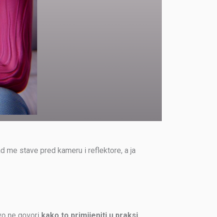
d me stave pred kameru i reflektore, a ja
vo ne govori
kako to primijeniti u praksi
.