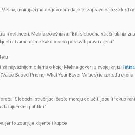
elina, umirujući me odgovorom da je to zapravo najteže kod određ
 freelanceri, Melina pojašnjava: “Biti slobodna stručnjakinja zna
lijenti stvarno cijene kako bismo postavili pravu cijenu.”
tetu
 sa najvažnijom dilema o kojoj Melina govori u svojoj knjizi
Istin
lue Based Pricing, What Your Buyer Values) je između cijena tmelj
reći: “Slobodni stručnjaci često moraju odlučiti jesu li fokusirani
oslužujući širu publiku.”
, jer to zbunjuje klijente i kupce.