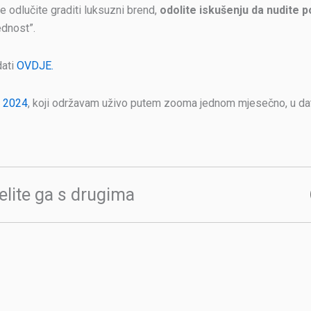
 odlučite graditi luksuzni brend,
odolite iskušenju da nudite 
ednost”.
dati
OVDJE.
u 2024
, koji održavam uživo putem zooma jednom mjesečno, u dat
elite ga s drugima