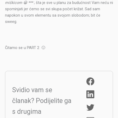
miškicom 😀 ***
; šta je sve u planu za budućnost Vam neću ni
spominjati jer ćemo se svi skupa počet križat. Sad sam
napokon u svom elementu sa svojom slobodom; bit će
sweeg.
Čitamo se u PART 2 🙂
Svidio vam se
članak? Podijelite ga
s drugima