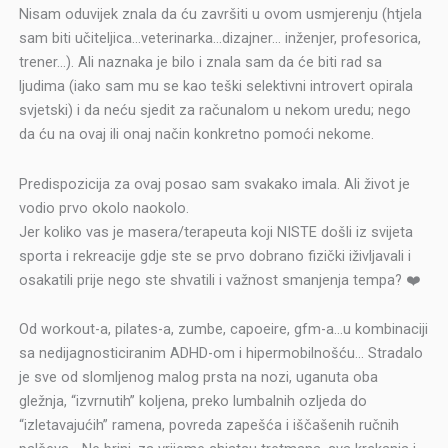
Nisam oduvijek znala da ću završiti u ovom usmjerenju (htjela
sam biti učiteljica…veterinarka…dizajner… inženjer, profesorica,
trener…). Ali naznaka je bilo i znala sam da će biti rad sa
ljudima (iako sam mu se kao teški selektivni introvert opirala
svjetski) i da neću sjedit za računalom u nekom uredu; nego
da ću na ovaj ili onaj način konkretno pomoći nekome.
Predispozicija za ovaj posao sam svakako imala. Ali život je
vodio prvo okolo naokolo.
Jer koliko vas je masera/terapeuta koji NISTE došli iz svijeta
sporta i rekreacije gdje ste se prvo dobrano fizički iživljavali i
osakatili prije nego ste shvatili i važnost smanjenja tempa? ❤️
Od workout-a, pilates-a, zumbe, capoeire, gfm-a…u kombinaciji
sa nedijagnosticiranim ADHD-om i hipermobilnošću… Stradalo
je sve od slomljenog malog prsta na nozi, uganuta oba
gležnja, “izvrnutih” koljena, preko lumbalnih ozljeda do
“izletavajućih” ramena, povreda zapešća i iščašenih ručnih