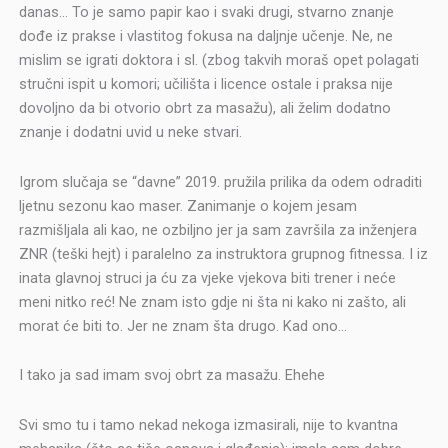
danas… To je samo papir kao i svaki drugi, stvarno znanje
dođe iz prakse i vlastitog fokusa na daljnje učenje. Ne, ne
mislim se igrati doktora i sl. (zbog takvih moraš opet polagati
stručni ispit u komori; učilišta i licence ostale i praksa nije
dovoljno da bi otvorio obrt za masažu), ali želim dodatno
znanje i dodatni uvid u neke stvari.
Igrom slučaja se “davne” 2019. pružila prilika da odem odraditi
ljetnu sezonu kao maser. Zanimanje o kojem jesam
razmišljala ali kao, ne ozbiljno jer ja sam završila za inženjera
ZNR (teški hejt) i paralelno za instruktora grupnog fitnessa. I iz
inata glavnoj struci ja ću za vjeke vjekova biti trener i neće
meni nitko reć! Ne znam isto gdje ni šta ni kako ni zašto, ali
morat će biti to. Jer ne znam šta drugo. Kad ono…
I tako ja sad imam svoj obrt za masažu. Ehehe
Svi smo tu i tamo nekad nekoga izmasirali, nije to kvantna