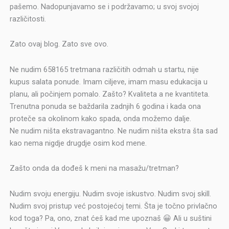
pašemo. Nadopunjavamo se i podržavamo; u svoj svojoj
različitosti.
Zato ovaj blog. Zato sve ovo.
Ne nudim 658165 tretmana različitih odmah u startu, nije
kupus salata ponude. Imam ciljeve, imam masu edukacija u
planu, ali počinjem pomalo. Zašto? Kvaliteta a ne kvantiteta.
Trenutna ponuda se baždarila zadnjih 6 godina i kada ona
proteče sa okolinom kako spada, onda možemo dalje.
Ne nudim ništa ekstravagantno. Ne nudim ništa ekstra šta sad
kao nema nigdje drugdje osim kod mene.
Zašto onda da dođeš k meni na masažu/tretman?
Nudim svoju energiju. Nudim svoje iskustvo. Nudim svoj skill.
Nudim svoj pristup već postojećoj temi. Šta je točno privlačno
kod toga? Pa, ono, znat ćeš kad me upoznaš 😀 Ali u suštini