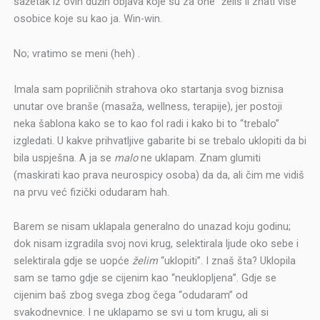
sažetak iz ovih dužih objava koje su za one “želiš li znati više”
osobice koje su kao ja. Win-win.
No; vratimo se meni (heh) .
Imala sam popriličnih strahova oko startanja svog biznisa
unutar ove branše (masaža, wellness, terapije), jer postoji
neka šablona kako se to kao fol radi i kako bi to “trebalo”
izgledati. U kakve prihvatljive gabarite bi se trebalo uklopiti da bi
bila uspješna. A ja se
malo
ne uklapam. Znam glumiti
(maskirati kao prava neurospicy osoba) da da, ali čim me vidiš
na prvu već fizički odudaram hah.
Barem se nisam uklapala generalno do unazad koju godinu;
dok nisam izgradila svoj novi krug, selektirala ljude oko sebe i
selektirala gdje se uopće
želim
“uklopiti”. I znaš šta? Uklopila
sam se tamo gdje se cijenim kao “neuklopljena”. Gdje se
cijenim baš zbog svega zbog čega “odudaram” od
svakodnevnice. I ne uklapamo se svi u tom krugu, ali si