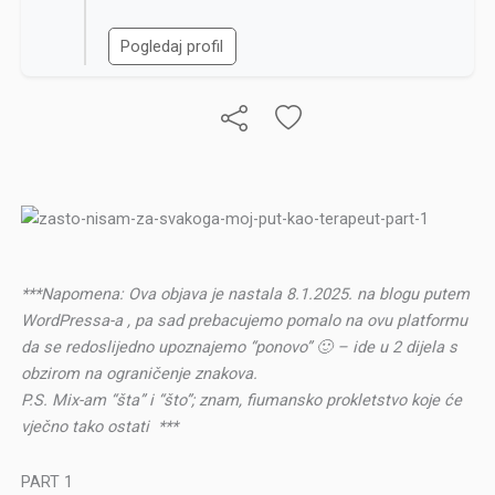
Pogledaj profil
***Napomena: Ova objava je nastala 8.1.2025. na blogu putem
WordPressa-a , pa sad prebacujemo pomalo na ovu platformu
da se redoslijedno upoznajemo “ponovo” 🙂 – ide u 2 dijela s
obzirom na ograničenje znakova.
P.S. Mix-am “šta” i “što”; znam, fiumansko prokletstvo koje će
vječno tako ostati ***
PART 1