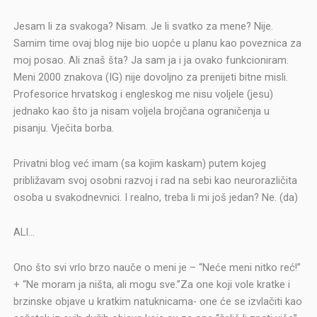
Jesam li za svakoga? Nisam. Je li svatko za mene? Nije.
Samim time ovaj blog nije bio uopće u planu kao poveznica za
moj posao. Ali znaš šta? Ja sam ja i ja ovako funkcioniram.
Meni 2000 znakova (IG) nije dovoljno za prenijeti bitne misli.
Profesorice hrvatskog i engleskog me nisu voljele (jesu)
jednako kao što ja nisam voljela brojčana ograničenja u
pisanju. Vječita borba.
Privatni blog već imam (sa kojim kaskam) putem kojeg
približavam svoj osobni razvoj i rad na sebi kao neurorazličita
osoba u svakodnevnici. I realno, treba li mi još jedan? Ne. (da)
ALI…
Ono što svi vrlo brzo nauče o meni je – “Neće meni nitko reć!”
+ “Ne moram ja ništa, ali mogu sve.”Za one koji vole kratke i
brzinske objave u kratkim natuknicama- one će se izvlačiti kao