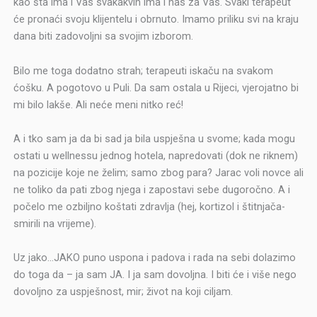
kao šta ima i Vas svakakvih ima i nas za Vas. Svaki terapeut
će pronaći svoju klijentelu i obrnuto. Imamo priliku svi na kraju
dana biti zadovoljni sa svojim izborom.
Bilo me toga dodatno strah; terapeuti iskaču na svakom
ćošku. A pogotovo u Puli. Da sam ostala u Rijeci, vjerojatno bi
mi bilo lakše. Ali neće meni nitko reć!
A i tko sam ja da bi sad ja bila uspješna u svome; kada mogu
ostati u wellnessu jednog hotela, napredovati (dok ne riknem)
na pozicije koje ne želim; samo zbog para? Jarac voli novce ali
ne toliko da pati zbog njega i zapostavi sebe dugoročno. A i
počelo me ozbiljno koštati zdravlja (hej, kortizol i štitnjača-
smirili na vrijeme).
Uz jako…JAKO puno uspona i padova i rada na sebi dolazimo
do toga da – ja sam JA. I ja sam dovoljna. I biti će i više nego
dovoljno za uspješnost, mir; život na koji ciljam.