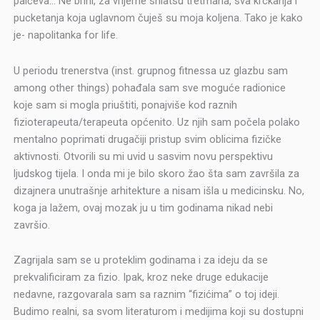
palčeva… Ne brini, za vrijeme shiatsu tretmana, sva krckanja i
pucketanja koja uglavnom čuješ su moja koljena. Tako je kako
je- napolitanka for life.
U periodu trenerstva (inst. grupnog fitnessa uz glazbu sam
among other things) pohađala sam sve moguće radionice
koje sam si mogla priuštiti, ponajviše kod raznih
fizioterapeuta/terapeuta općenito. Uz njih sam počela polako
mentalno poprimati drugačiji pristup svim oblicima fizičke
aktivnosti. Otvorili su mi uvid u sasvim novu perspektivu
ljudskog tijela. I onda mi je bilo skoro žao šta sam završila za
dizajnera unutrašnje arhitekture a nisam išla u medicinsku. No,
koga ja lažem, ovaj mozak ju u tim godinama nikad nebi
završio.
Zagrijala sam se u proteklim godinama i za ideju da se
prekvalificiram za fizio. Ipak, kroz neke druge edukacije
nedavne, razgovarala sam sa raznim “fizićima” o toj ideji.
Budimo realni, sa svom literaturom i medijima koji su dostupni