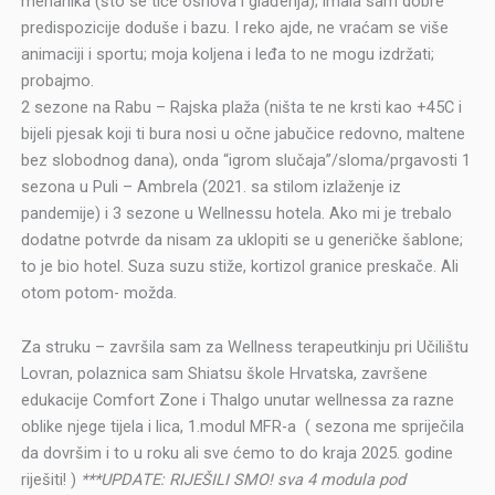
mehanika (što se tiče osnova i glađenja); imala sam dobre
predispozicije doduše i bazu. I reko ajde, ne vraćam se više
animaciji i sportu; moja koljena i leđa to ne mogu izdržati;
probajmo.
2 sezone na Rabu – Rajska plaža (ništa te ne krsti kao +45C i
bijeli pjesak koji ti bura nosi u očne jabučice redovno, maltene
bez slobodnog dana), onda “igrom slučaja”/sloma/prgavosti 1
sezona u Puli – Ambrela (2021. sa stilom izlaženje iz
pandemije) i 3 sezone u Wellnessu hotela. Ako mi je trebalo
dodatne potvrde da nisam za uklopiti se u generičke šablone;
to je bio hotel. Suza suzu stiže, kortizol granice preskače. Ali
otom potom- možda.
Za struku – završila sam za Wellness terapeutkinju pri Učilištu
Lovran, polaznica sam Shiatsu škole Hrvatska, završene
edukacije Comfort Zone i Thalgo unutar wellnessa za razne
oblike njege tijela i lica, 1.modul MFR-a ( sezona me spriječila
da dovršim i to u roku ali sve ćemo to do kraja 2025. godine
riješiti! )
***UPDATE: RIJEŠILI SMO! sva 4 modula pod