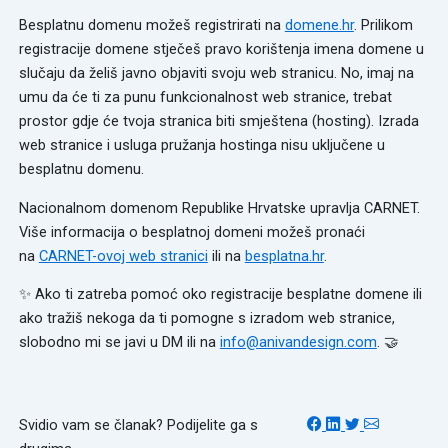
Besplatnu domenu možeš registrirati na
domene.hr
. Prilikom
registracije domene stječeš pravo korištenja imena domene u
slučaju da želiš javno objaviti svoju web stranicu. No, imaj na
umu da će ti za punu funkcionalnost web stranice, trebat
prostor gdje će tvoja stranica biti smještena (hosting). Izrada
web stranice i usluga pružanja hostinga nisu uključene u
besplatnu domenu.
Nacionalnom domenom Republike Hrvatske upravlja CARNET.
Više informacija o besplatnoj domeni možeš pronaći
na
CARNET-ovoj web stranici
ili na
besplatna.hr
.
✨ Ako ti zatreba pomoć oko registracije besplatne domene ili
ako tražiš nekoga da ti pomogne s izradom web stranice,
slobodno mi se javi u DM ili na
info@anivandesign.com
. 🤝
Svidio vam se članak? Podijelite ga s