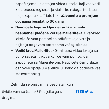
započinjemo uz detaljan video tutorijal koji vas vodi
kroz proces registracije Mailerlite naloga. Koristeći
moj ekspertski affiliate link,
uživaćete
u
premijum
opcijama besplatno 30 dana.
Naučićete koje su ključne razlike između
besplatne i plaćene verzije Mailerlite-a.
Ova
video
lekcija će vam pomoći da odlučite koja verzija
najbolje odgovara potrebama vašeg biznisa.
Vodič kroz Mailerlite:
40-minutna video lekcija sa
puno saveta i trikova koji će vam pomoći da
započnete sa Mailerlite-om. Naučićete čemu služe
osnovne opcije u Mailerlite-u i kako da podesite vaš
Mailerlite nalog.
Želim da se prijavim na besplatan kurs
Svidio vam se članak? Podijelite ga s
drugima