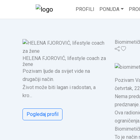
PROFILI
PONUDA
PRO
Biomimetičk
HELENA FJOROVIĆ, lifestyle coach za
žene
Pozivam ljude da svijet vide na
drugačiji način.
Pozivam Va
Život može biti lagan i radostan, a
četvrtak, 22
kro...
Nema preduv
predznanje.
Ova radioni
Pogledaj profil
ograničenja
Biomimetičko
To je način 