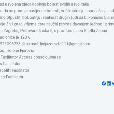
d usvojena djeca kopiraju bolest svojih usvojitelja.
 da ne postoje nasljedne bolesti, već kopiranje i oponašanje, o
tpustiti bol, patnju i realnost drugih ljudi da bi konačno bili sv
raje 3h i za to vrijeme ćete naučiti proces davanjem jednog i prim
u Zagrebu, Petrovaradinska 5, u prostoru Linea Snella Zapad.
radionice je 120 €
0923096728 ili na mail: linijazdravlja111@gmail.com
odi Helena Fjorović
ni Facilitator Access consciousness
 Facilitator
celift Facilitator
s Facilitator