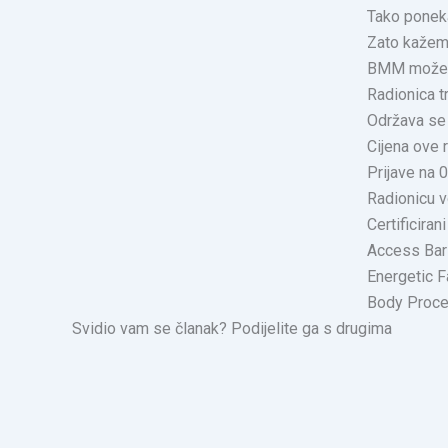
Tako poneka
Zato kažemo
BMM možemo o
Radionica t
Održava se 
Cijena ove 
Prijave na 
Radionicu v
Certificira
Access Bars
Energetic Fa
Body Proces
Svidio vam se članak? Podijelite ga s drugima