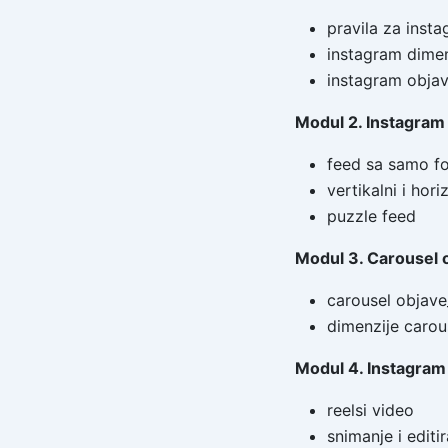
pravila za inst
instagram dimen
instagram obja
Modul 2. Instagram
feed sa samo f
vertikalni i hori
puzzle feed
Modul 3. Carousel 
carousel objave
dimenzije carou
Modul 4.
I
nstagram 
reelsi video
snimanje i editi