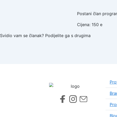
Postani član progr
Cijena: 150 e
Svidio vam se članak? Podijelite ga s drugima
Prof
Bra
Pro
Blo