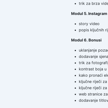
trik za brza vid
Modul 5. Instagram
story video
popis ključnih r
Modul 6. Bonusi
uklanjanje poza
dodavanje sjen
trik za fotografi
kontrast boja 
kako pronaći e
ključne riječi z
ključne riječi za
web stranice za
dodavanje titlo