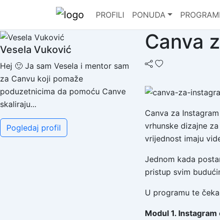
PROFILI
PONUDA
PROGRAM
Canva z
Vesela Vuković
Hej 🙂 Ja sam Vesela i mentor sam
za Canvu koji pomaže
poduzetnicima da pomoću Canve
skaliraju...
Canva za Instagram 
vrhunske dizajne za
Pogledaj profil
vrijednost imaju vid
Jednom kada postane
pristup svim budući
U programu te čeka
Modul 1. Instagram