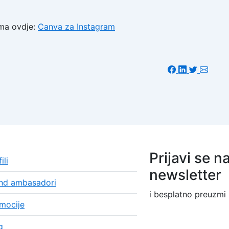
ama ovdje:
Canva za Instagram
Prijavi se n
ili
newsletter
nd ambasadori
i besplatno preuzmi
mocije
g