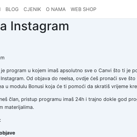
I
BLOG
CJENIK
O NAMA
WEB SHOP
a Instagram
je program u kojem imaš apsolutno sve o Canvi što ti je po
 Instagram. Od objava do reelsa, ovdje ćeš pronaći sve što 
ea u modulu Bonusi koja će ti pomoći da skratiš vrijeme kre
š član, pristup programu imaš 24h i trajno dokle god prog
m materijalima.
:
 objave