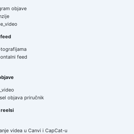
agram objave
zije
ve_video
 feed
otografijama
zontalni feed
objave
_video
sel objava priručnik
reelsi
ranje videa u Canvi i CapCat-u