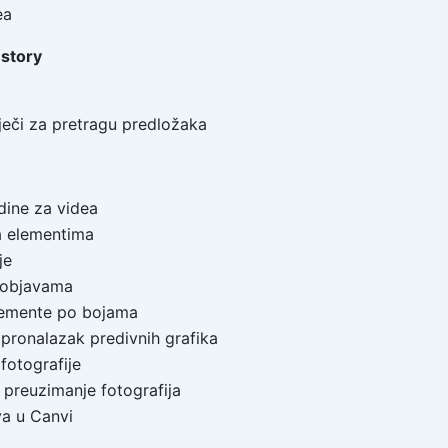
ea
 story
iječi za pretragu predložaka
dine za videa
a elementima
je
u objavama
lemente po bojama
a pronalazak predivnih grafika
 fotografije
 preuzimanje fotografija
va u Canvi