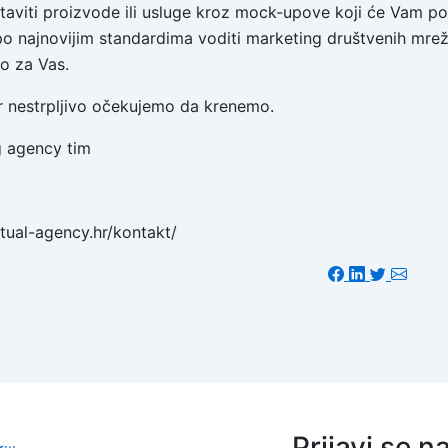
staviti proizvode ili usluge kroz mock-upove koji će Vam podić
po najnovijim standardima voditi marketing društvenih mre
o za Vas.
er nestrpljivo očekujemo da krenemo.
g agency tim
ritual-agency.hr/kontakt/
Prijavi se n