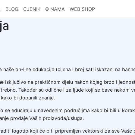
I
BLOG
CJENIK
O NAMA
WEB SHOP
ja
a naše on-line edukacije (cijena i broj sati iskazani na bann
ne isključivo na praktičnom djelu nakon kojeg brzo i jedn
potrebno. Također su odlične i za ljude koji se bave nekom 
ako bi dopunili znanje.
o se educiraju u navedenim područijma kako bi bili u korak
anje prodaje Vaših proizvoda/usluga.
raditi logotip koji će biti pripremljen vektorski za sve Vaše 