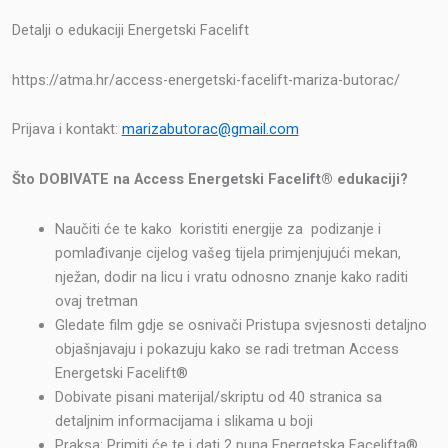
Detalji o edukaciji Energetski Facelift
https://atma.hr/access-energetski-facelift-mariza-butorac/
Prijava i kontakt:
marizabutorac@gmail.com
Što DOBIVATE na Access Energetski Facelift® edukaciji?
Naučiti će te kako koristiti energije za podizanje i
pomlađivanje cijelog vašeg tijela primjenjujući mekan,
nježan, dodir na licu i vratu odnosno znanje kako raditi
ovaj tretman
Gledate film gdje se osnivači Pristupa svjesnosti detaljno
objašnjavaju i pokazuju kako se radi tretman Access
Energetski Facelift®
Dobivate pisani materijal/skriptu od 40 stranica sa
detaljnim informacijama i slikama u boji
Praksa: Primiti će te i dati 2 puna Energetska Facelifta®