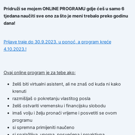
Pridruži se mojem ONLINE PROGRAMU gdje ćeš u samo 6
tjedana naučiti sve ono za što je meni trebalo preko godinu
dana!
Prijave traje do 30.9.2023. u ponoć, a program kreće
4.10.2023.!
Ovaj online program je za tebe ako:
želiš biti virtualni asistent, ali ne znaš od kuda ni kako
krenuti
razmišljaš o pokretanju vlastitog posla
želiš ostvariti vremensku i financijsku slobodu
imaš volju i želju pronaći vrijeme i posvetiti se ovom
programu
si spremna primijeniti naučeno
si snalažljiva, uporna, posvećena i proaktivna