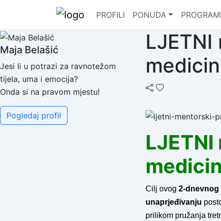
PROFILI
PONUDA
PROGRAM
LJETNI 
Maja Belašić
medicin
Jesi li u potrazi za ravnotežom
tijela, uma i emocija?
Onda si na pravom mjestu!
Pogledaj profil
LJETNI 
medicin
Cilj ovog
2-dnevnog
unaprjeđivanju
posto
prilikom pružanja tre