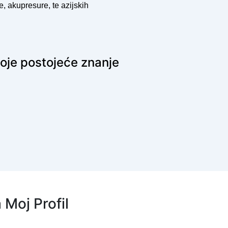
e, akupresure, te azijskih
voje postojeće znanje
a Moj Profil