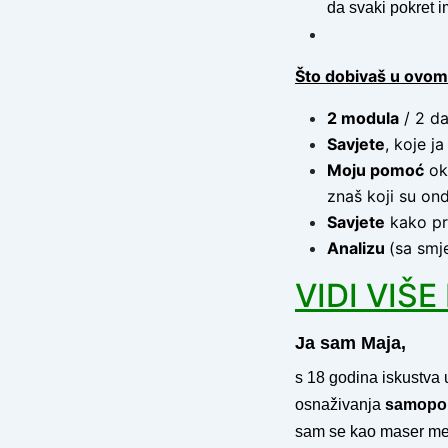
da svaki pokret 
Što dobivaš u ovo
2 modula
/ 2 da
Savjete
, koje j
Moju pomoć
oko
znaš koji su o
Savjete
kako pr
Analizu
(sa smj
VIDI VIŠ
Ja sam Maja,
s 18 godina iskustva 
osnaživanja
samopouz
sam se kao maser medi