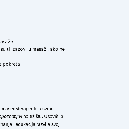
masaže
u ti izazovi u masaži, ako ne
e pokreta
ge masere/terapeute u svrhu
epoznatljivi
na tržištu. Usavršila
anja i edukacija razvila svoj