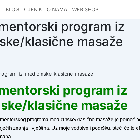
I
BLOG
CJENIK
O NAMA
WEB SHOP
mentorski program iz
ske/klasične masaže
mentorski program iz
ske/klasične masaže
mentorskog programa medicinske/klasične masaže je pomoć p
jećih znanja i vještina. Uz moje vodstvo i podršku, steći će te 
tmana.