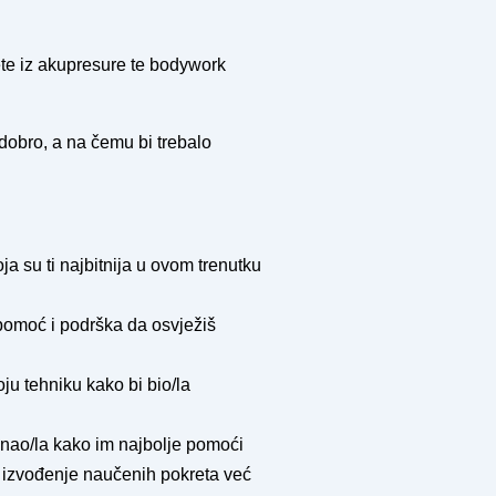
te iz akupresure te bodywork
 dobro, a na čemu bi trebalo
ja su ti najbitnija u ovom trenutku
 pomoć i podrška da osvježiš
oju tehniku kako bi bio/la
bi znao/la kako im najbolje pomoći
o izvođenje naučenih pokreta već