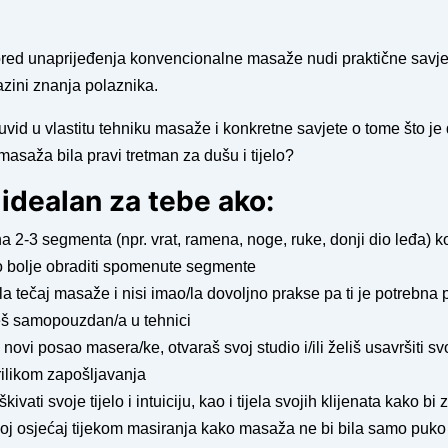
red unaprijeđenja konvencionalne masaže nudi praktične savje
razini znanja polaznika.
i uvid u vlastitu tehniku masaže i konkretne savjete o tome što je
 masaža bila pravi tretman za dušu i tijelo?
idealan za tebe ako:
a 2-3 segmenta (npr. vrat, ramena, noge, ruke, donji dio leđa) ko
ko bolje obraditi spomenute segmente
a tečaj masaže i nisi imao/la dovoljno prakse pa ti je potrebna
eš samopouzdan/a u tehnici
 novi posao masera/ke, otvaraš svoj studio i/ili želiš usavršiti sv
rilikom zapošljavanja
škivati svoje tijelo i intuiciju, kao i tijela svojih klijenata kako 
svoj osjećaj tijekom masiranja kako masaža ne bi bila samo puk