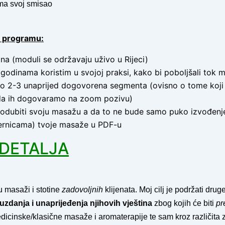
ima svoj smisao
m programu:
na (moduli se održavaju uživo u Rijeci)
a godinama koristim u svojoj praksi, kako bi poboljšali tok 
 2-3 unaprijed dogovorena segmenta (ovisno o tome koji s
nda ih dogovaramo na zoom pozivu)
odubiti svoju masažu a da to ne bude samo puko izvođenj
ernicama) tvoje masaže u PDF-u
E DETALJA
u masaži i stotine
zadovoljnih
klijenata. Moj cilj je podržati dru
danja i unaprijeđenja njihovih vještina
zbog kojih će biti
pr
cinske/klasične masaže i aromaterapije te sam kroz različita zn