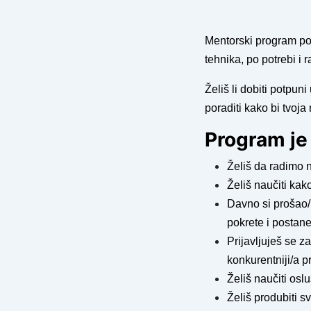
Mentorski program po
tehnika, po potrebi i 
Želiš li dobiti potpun
poraditi kako bi tvoja
Program je 
Želiš da radimo n
Želiš naučiti ka
Davno si prošao/l
pokrete i postan
Prijavljuješ se za
konkurentniji/a p
Želiš naučiti oslu
Želiš produbiti 