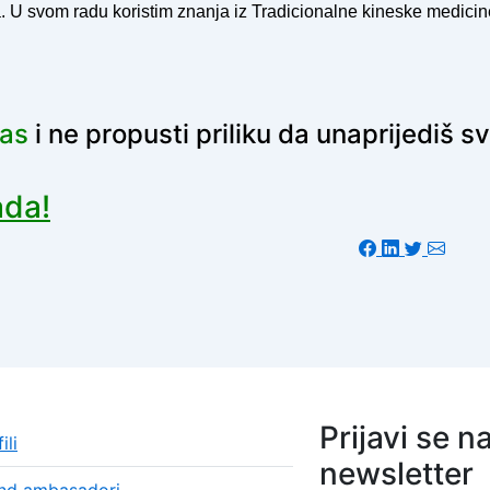
ja. U svom radu koristim znanja iz Tradicionalne kineske medicin
nas
i n
e propusti priliku da unaprijediš s
ada!
Prijavi se n
ili
newsletter