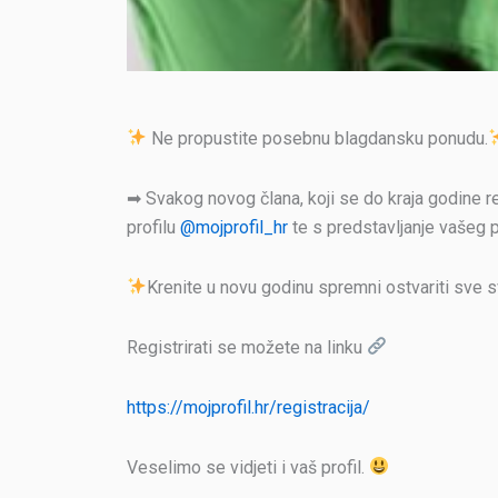
Ne propustite posebnu blagdansku ponudu.
➡ Svakog novog člana, koji se do kraja godine r
profilu
@mojprofil_hr
te s predstavljanje vašeg p
Krenite u novu godinu spremni ostvariti sve s
Registrirati se možete na linku
https://mojprofil.hr/registracija/
Veselimo se vidjeti i vaš profil.