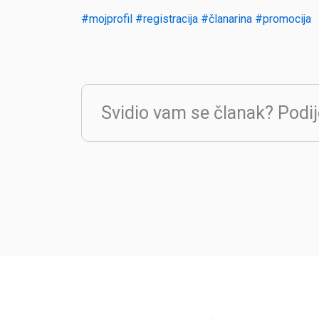
#mojprofil
#registracija
#članarina
#promocija
Svidio vam se članak? Podij