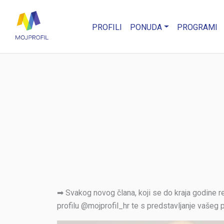
PROFILI
PONUDA
PROGRAMI
➡ Svakog novog člana, koji se do kraja godine r
profilu @mojprofil_hr te s predstavljanje vašeg p