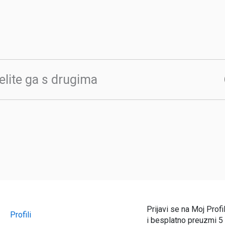
elite ga s drugima
Prijavi se na Moj Profi
Profili
i besplatno preuzmi 5