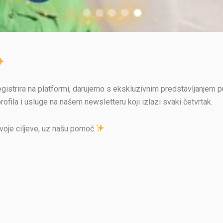
egistrira na platformi, darujemo s ekskluzivnim predstavljanjem 
rofila i usluge na našem newsletteru koji izlazi svaki četvrtak.
voje ciljeve, uz našu pomoć.