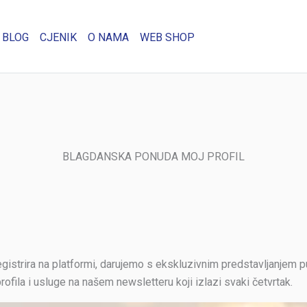
BLOG
CJENIK
O NAMA
WEB SHOP
BLAGDANSKA PONUDA MOJ PROFIL
egistrira na platformi, darujemo s ekskluzivnim predstavljanjem 
rofila i usluge na našem newsletteru koji izlazi svaki četvrtak.