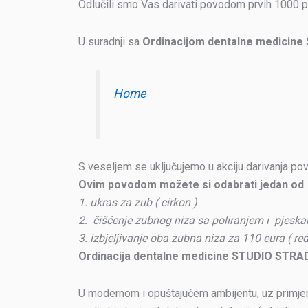
Odlučili smo Vas darivati povodom prvih 1000 pr
U suradnji sa
Ordinacijom dentalne medicine
Home
S veseljem se uključujemo u akciju darivanja po
Ovim povodom možete si odabrati jedan od
1. ukras za zub ( cirkon )
2. čišćenje zubnog niza sa poliranjem i pjesk
3. izbjeljivanje oba zubna niza za 110 eura ( re
Ordinacija dentalne medicine
STUDIO STRADI
U modernom i opuštajućem ambijentu, uz primjenu