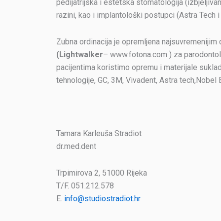
pedijatrijska i estetska stomatologija (izbjeljiva
razini, kao i implantološki postupci (Astra Tech
Zubna ordinacija je opremljena najsuvremenijim 
(Lightwalker
– www.fotona.com ) za parodontolo
pacijentima koristimo opremu i materijale sukla
tehnologije, GC, 3M, Vivadent, Astra tech,Nobel 
Tamara Karleuša Stradiot
dr.med.dent
Trpimirova 2, 51000 Rijeka
T/F. 051.212.578
E.
info@studiostradiot.hr