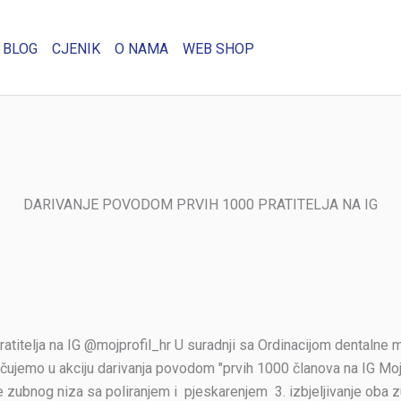
BLOG
CJENIK
O NAMA
WEB SHOP
DARIVANJE POVODOM PRVIH 1000 PRATITELJA NA IG
ratitelja na IG @mojprofil_hr U suradnji sa Ordinacijom denta
jučujemo u akciju darivanja povodom "prvih 1000 članova na IG M
je zubnog niza sa poliranjem i pjeskarenjem 3. izbjeljivanje oba 