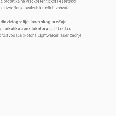
na protetika na visokoj tehničkoj i estetskoj
 za izvođenje ovakvih kirurških zahvata.
dioviziografije
,
laserskog uređaja
a
,
nekoliko apex lokatora
i sl. U radu s
 proizvođača (Fotona Lightwalker laser zadnje