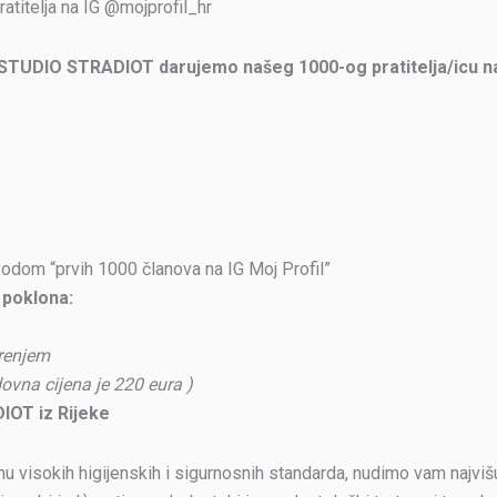
atitelja na IG @mojprofil_hr
STUDIO STRADIOT darujemo našeg 1000-og pratitelja/icu na
vodom “prvih 1000 članova na IG Moj Profil”
 poklona:
arenjem
dovna cijena je 220 eura )
OT iz Rijeke
 visokih higijenskih i sigurnosnih standarda, nudimo vam najvišu