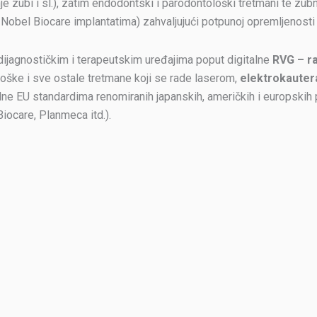
nje zubi i sl.), zatim endodontski i parodontološki tretmani te zub
 i Nobel Biocare implantatima) zahvaljujući potpunoj opremljenosti
dijagnostičkim i terapeutskim uređajima poput digitalne
RVG – ra
ške i sve ostale tretmane koji se rade laserom,
elektrokauter
dne EU standardima renomiranih japanskih, američkih i europskih
Biocare, Planmeca itd.).