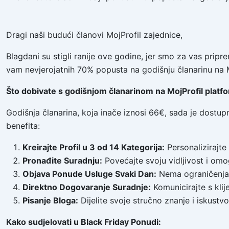
Dragi naši budući članovi MojProfil zajednice,
Blagdani su stigli ranije ove godine, jer smo za vas prip
vam nevjerojatnih 70% popusta na godišnju članarinu na M
Što dobivate s godišnjom članarinom na MojProfil platf
Godišnja članarina, koja inače iznosi 66€, sada je dostup
benefita:
Kreirajte Profil u 3 od 14 Kategorija:
Personalizirajte
Pronađite Suradnju:
Povećajte svoju vidljivost i omo
Objava Ponude Usluge Svaki Dan:
Nema ograničenja –
Direktno Dogovaranje Suradnje:
Komunicirajte s klij
Pisanje Bloga:
Dijelite svoje stručno znanje i iskustv
Kako sudjelovati u Black Friday Ponudi: