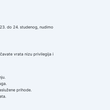
d 23. do 24. studenog, nudimo
vate vrata nizu privilegija i
ju.
uga.
aslužene prihode.
ata.