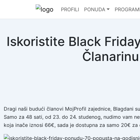
PROFILI
PONUDA
PROGRAM
Iskoristite Black Fri
Članarinu
Dragi naši budući članovi MojProfil zajednice, Blagdani su
Samo za 48 sati, od 23. do 24. studenog, nudimo vam nevj
koja inače iznosi 66€, sada je dostupna za samo 20€ za ci