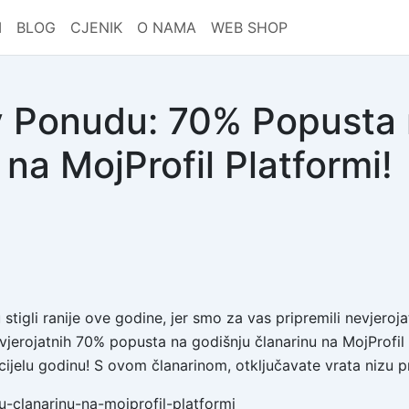
I
BLOG
CJENIK
O NAMA
WEB SHOP
day Ponudu: 70% Popusta
 na MojProfil Platformi!
 stigli ranije ove godine, jer smo za vas pripremili nevjero
erojatnih 70% popusta na godišnju članarinu na MojProfil p
jelu godinu! S ovom članarinom, otključavate vrata nizu priv