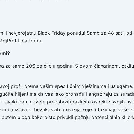
remili nevjerojatnu Black Friday ponudu! Samo za 48 sati, o
ojProfil platformi.
ormi?
na za samo 20€ za cijelu godinu! S ovom članarinom, otključa
 svoj profil prema vašim specifičnim vještinama i uslugama.
gućite klijentima da vas lako pronađu i angažiraju za suradn
 svaki dan možete predstaviti različite aspekte svojih usl
entima izravno, bez ikakvih provizija koje oduzimaju vaše z
o putem bloga kako biste privukli pažnju potencijalnih klijen