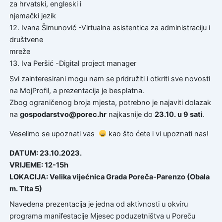
za hrvatski, engleski i
njemački jezik
12. Ivana Šimunović -Virtualna asistentica za administraciju i
društvene
mreže
13. Iva Peršić -Digital project manager
Svi zainteresirani mogu nam se pridružiti i otkriti sve novosti
na MojProfil, a prezentacija je besplatna.
Zbog ograničenog broja mjesta, potrebno je najaviti dolazak
na
gospodarstvo@porec.hr
najkasnije do
23.10. u 9 sati
.
Veselimo se upoznati vas
kao što ćete i vi upoznati nas!
DATUM: 23.10.2023.
VRIJEME: 12-15h
LOKACIJA: Velika vijećnica Grada Poreča-Parenzo (Obala
m. Tita 5)
Navedena prezentacija je jedna od aktivnosti u okviru
programa manifestacije Mjesec poduzetništva u Poreču