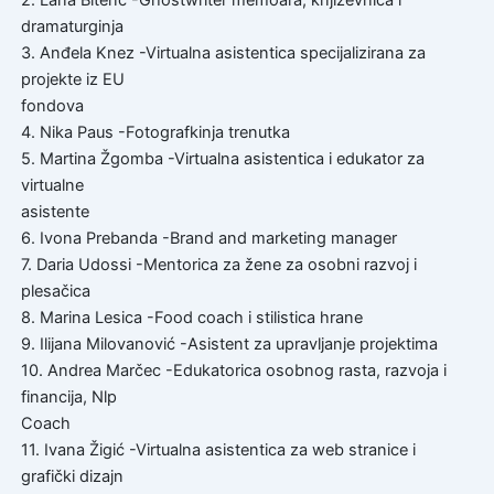
2. Lana Bitenc -Ghostwriter memoara, književnica i
dramaturginja
3. Anđela Knez -Virtualna asistentica specijalizirana za
projekte iz EU
fondova
4. Nika Paus -Fotografkinja trenutka
5. Martina Žgomba -Virtualna asistentica i edukator za
virtualne
asistente
6. Ivona Prebanda -Brand and marketing manager
7. Daria Udossi -Mentorica za žene za osobni razvoj i
plesačica
8. Marina Lesica -Food coach i stilistica hrane
9. Ilijana Milovanović -Asistent za upravljanje projektima
10. Andrea Marčec -Edukatorica osobnog rasta, razvoja i
financija, Nlp
Coach
11. Ivana Žigić -Virtualna asistentica za web stranice i
grafički dizajn