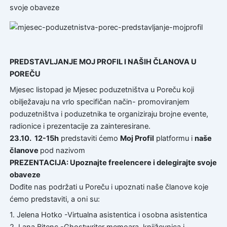
svoje obaveze
PREDSTAVLJANJE MOJ PROFIL I NAŠIH ČLANOVA U
POREČU
Mjesec listopad je Mjesec poduzetništva u Poreču koji
obilježavaju na vrlo specifičan način- promoviranjem
poduzetništva i poduzetnika te organiziraju brojne evente,
radionice i prezentacije za zainteresirane.
23.10. 12-15h
predstaviti ćemo
Moj Profil
platformu i
naše
članove
pod nazivom
PREZENTACIJA: Upoznajte freelencere i delegirajte svoje
obaveze
Dođite nas podržati u Poreču i upoznati naše članove koje
ćemo predstaviti, a oni su:
1. Jelena Hotko -Virtualna asistentica i osobna asistentica