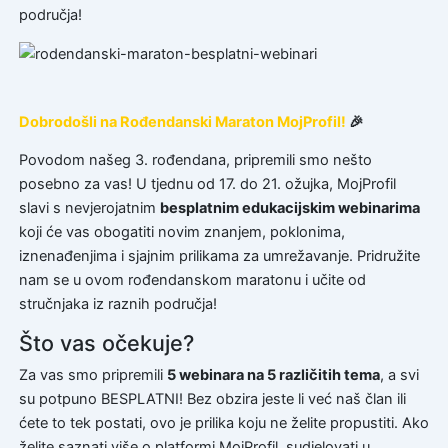
područja!
Dobrodošli na Rođendanski Maraton MojProfil!
🎉
Povodom našeg 3. rođendana, pripremili smo nešto
posebno za vas! U tjednu od 17. do 21. ožujka, MojProfil
slavi s nevjerojatnim
besplatnim edukacijskim webinarima
koji će vas obogatiti novim znanjem, poklonima,
iznenađenjima i sjajnim prilikama za umrežavanje. Pridružite
nam se u ovom rođendanskom maratonu i učite od
stručnjaka iz raznih područja!
Što vas očekuje?
Za vas smo pripremili
5 webinara na 5 različitih tema
, a svi
su potpuno BESPLATNI! Bez obzira jeste li već naš član ili
ćete to tek postati, ovo je prilika koju ne želite propustiti. Ako
želite saznati više o platformi MojProfil, sudjelovati u