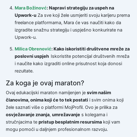
Mara Božinovć
: Napravi strategiju za uspeh na
Upwork-u
Za sve koji žele usmjeriti svoju karijeru prema
freelance platformama, Mara će vas naučiti kako da
izgradite snažnu strategiju i uspješno konkurirate na
Upwork-u.
Milica Obrenović
: Kako iskoristiti društvene mreže za
poslovni uspjeh
Iskoristite potencijal društvenih mreža
i naučite kako izgraditi online prisutnost koja donosi
rezultate.
Za koga je ovaj maraton?
Ovaj edukacijski maraton namijenjen je
svim našim
članovima, onima koji će to tek postati
i svim onima koji
žele saznati više o platformi MojProfil. Ovo je prilika za
osvježavanje znanja
,
umrežavanje
s kolegama i
stručnjacima te
pristup besplatnim resursima
koji vam
mogu pomoći u daljnjem profesionalnom razvoju.