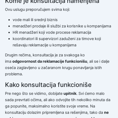
Kome je konsultacija namenjena
Ovu uslugu preporučujem svima koji:
vode mali ili srednji biznis
menadžeri prodaje ili službi za korisnike u kompanijama
HR menadžeri koji vode procese reklamacija
koordinatori ili supervizori zaduženi za timove koji
rešavaju reklamacije u kompanijama
Drugim rečima, konsultacija je za svakoga ko
ima
odgovornost da reklamacije funkcionišu
, ali se i dalje
oseća zaglavljeno u začaranom krugu ponavljanja istih
problema.
Kako konsultacija funkcioniše
Pre nego što se vidimo, dobijate
upitnik
. Svi ćemo malo
sada prevrtati očima, ali ako odvojite tih nekoliko minuta da
ga popunite, maksimalno koristite svoje vreme. Na
konsultaciju dolazim pripremljena sa rešenjima, tako da
ne