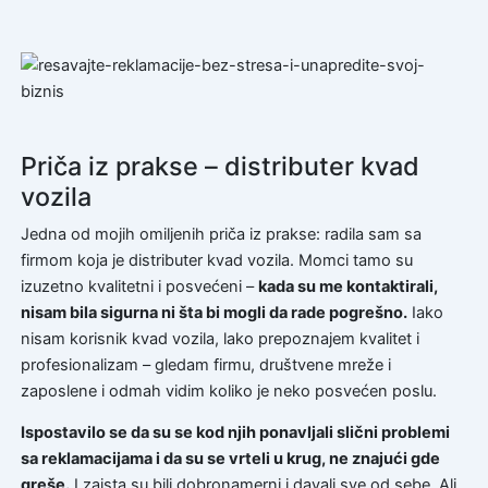
Priča iz prakse – distributer kvad
vozila
Jedna od mojih omiljenih priča iz prakse: radila sam sa
firmom koja je distributer kvad vozila. Momci tamo su
izuzetno kvalitetni i posvećeni –
kada su me kontaktirali,
nisam bila sigurna ni šta bi mogli da rade pogrešno.
Iako
nisam korisnik kvad vozila, lako prepoznajem kvalitet i
profesionalizam – gledam firmu, društvene mreže i
zaposlene i odmah vidim koliko je neko posvećen poslu.
Ispostavilo se da su se kod njih ponavljali slični problemi
sa reklamacijama i da su se vrteli u krug, ne znajući gde
greše.
I zaista su bili dobronamerni i davali sve od sebe. Ali