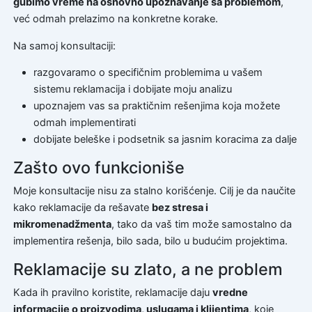
gubimo vreme na osnovno upoznavanje sa problemom
,
već odmah prelazimo na konkretne korake.
Na samoj konsultaciji:
razgovaramo o specifičnim problemima u vašem
sistemu reklamacija i dobijate moju analizu
upoznajem vas sa praktičnim rešenjima koja možete
odmah implementirati
dobijate beleške i podsetnik sa jasnim koracima za dalje
Zašto ovo funkcioniše
Moje konsultacije nisu za stalno korišćenje. Cilj je da naučite
kako reklamacije da rešavate
bez stresa i
mikromenadžmenta
, tako da vaš tim može samostalno da
implementira rešenja, bilo sada, bilo u budućim projektima.
Reklamacije su zlato, a ne problem
Kada ih pravilno koristite, reklamacije daju
vredne
informacije o proizvodima, uslugama i klijentima
, koje