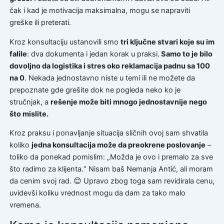
čak i kad je motivacija maksimalna, mogu se napraviti
greške ili preterati.
Kroz konsultaciju ustanovili smo
tri ključne stvari koje su im
falile
: dva dokumenta i jedan korak u praksi.
Samo to je bilo
dovoljno da logistika i stres oko reklamacija padnu sa 100
na 0
. Nekada jednostavno niste u temi ili ne možete da
prepoznate gde grešite dok ne pogleda neko ko je
stručnjak, a
rešenje može biti mnogo jednostavnije nego
što mislite.
Kroz praksu i ponavljanje situacija sličnih ovoj sam shvatila
koliko
jedna konsultacija može da preokrene poslovanje
–
toliko da ponekad pomislim: „Možda je ovo i premalo za sve
što radimo za klijenta.“ Nisam baš Nemanja Antić, ali moram
da cenim svoj rad. 😊 Upravo zbog toga sam revidirala cenu,
uvidevši koliku vrednost mogu da dam za tako malo
vremena.