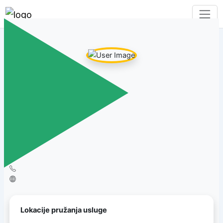
Marija Vučković
Ostalo
|
Podijeli moj profil
Lokacije pružanja usluge